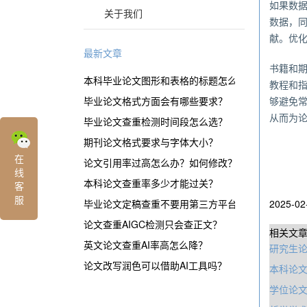
如果数
关于我们
数据，
献。优
最新文章
书籍和
本科毕业论文图形和表格的标题怎么表示？
教程和
毕业论文格式方面会有哪些要求？
够避免
从而为
毕业论文查重检测时间段怎么选？
期刊论文格式要求与字体大小？
在
论文引用率过高怎么办？如何修改？
线
本科论文查重率多少才能过关？
客
服
毕业论文定稿查重不要用第三方平台？
2025-02
论文查重AIGC检测只会查正文？
相关文
英文论文查重AI率高怎么降？
研究生
论文改写润色可以借助AI工具吗？
本科论文
学位论