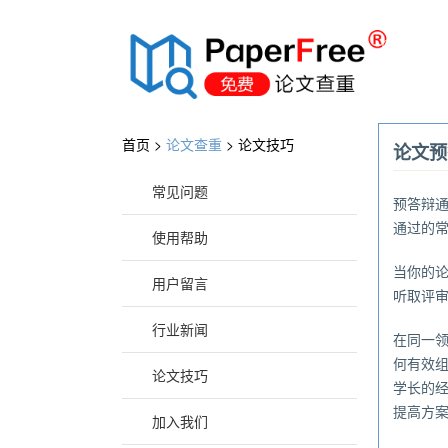
®
首页 >
论文查重
>
论文技巧
论文预
常见问题
预答辩
通过的
使用帮助
当你的
用户留言
听取评
行业新闻
在同一
何有效
论文技巧
学长的
提高方
加入我们