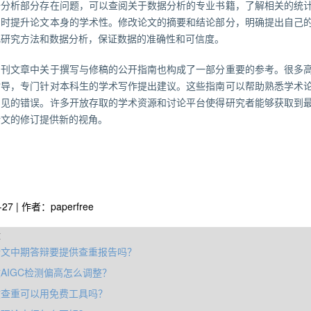
据分析部分存在问题，可以查阅关于数据分析的专业书籍，了解相关的统
同时提升论文本身的学术性。修改论文的摘要和结论部分，明确提出自己
化研究方法和数据分析，保证数据的准确性和可信度。
期刊文章中关于撰写与修稿的公开指南也构成了一部分重要的参考。很多
指导，专门针对本科生的学术写作提出建议。这些指南可以帮助熟悉学术
常见的错误。许多开放存取的学术资源和讨论平台使得研究者能够获取到
论文的修订提供新的视角。
-27 | 作者：paperfree
章
论文中期答辩要提供查重报告吗？
AIGC检测偏高怎么调整？
文查重可以用免费工具吗？