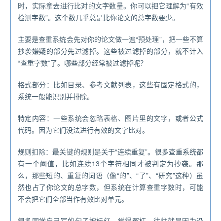
时，实际拿去进行比对的文字数量。你可以把它理解为“有效
检测字数”。这个数几乎总是比你论文的总字数要少。
主要是查重系统会先对你的论文做一遍“预处理”，把一些不算
抄袭嫌疑的部分先过滤掉。这些被过滤掉的部分，就不计入
“查重字数”了。哪些部分经常被过滤掉呢？
格式部分：比如目录、参考文献列表，这些有固定格式的，
系统一般能识别并排除。
特定内容：一些系统会忽略表格、图片里的文字，或者公式
代码。因为它们没法进行有效的文字比对。
规则扣除：最关键的规则是关于“连续重复”。很多查重系统都
有一个阈值，比如连续13个字符相同才被判定为抄袭。那
么，那些短的、重复的词语（像“的”、“了”、“研究”这种）虽
然也占了你论文的总字数，但系统在计算查重字数时，可能
不会把它们全部当作有效比对单元。
很多同学自己写的句子被标红，觉得冤枉，往往就是因为没