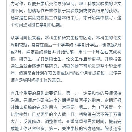
力写作，以便开学后交给导师审阅。理工科或实验类的论文
则不同，初稿写作严重依赖于实验数据或仿真结果的获取。
通常是在实验或模拟工作基本结束后，才开始集中撰写，这
个时间点可能在学期中后期。
从学习阶段来看，本科生和研究生也有区别。本科生的论文
周期较短，常常在最后一个学年的下学期开学后，也就是2月
或3月，确定最终题目并开始动笔，用时一个月左右完成初
稿。研究生，尤其是硕士生，论文工作启动更早。开题报告
通过后就会逐步开展研究，初稿的撰写可能贯穿整个毕业学
年，但通常会计划在预答辩或送审前2个月完成初稿，以便导
师有足够时间提出修改意见。
有几个重要的原则需要记住。第一，一定要和你的导师保持
沟通。导师对你研究进度的期望是最直接的指南，定期汇报
并确认初稿的完成时间点非常重要。第二，为自己设置一个
比学校截止日期更早的个人截止日。初稿写完远不等于万事
大吉，反复修改、调整格式、查重降重都需要时间，提前完
成能让你从容很多。第三，关注学校的官方通知。院系通常