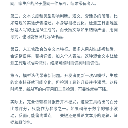
同厂家生产的尺子量同一件东西，结果常有出入。
第三，文本长度和类型影响判断。短文、套话多的段落，比
如常规的实验步骤描述，本身容易模式化，检测工具更难区
分是人写的还是AI生成的。而长篇文章如果结构严谨、用词
考究，也可能被误判为AI作品。
第四，人工修改会改变文本特征。很多人用AI生成初稿后，
会调整语序、替换词语、加入个人表达。这种混合文本让检
测工具难以准确识别，结果可能时而偏高时而偏低。
第五，模型迭代带来新问题。开发者更新一次AI模型，生成
的文本特征就可能变化，但检测工具的升级往往滞后。这段
时间里，新AI写的内容用旧工具检测，可靠性就会下降。
实际上，完全依赖检测报告并不稳妥。这些工具给出的百分
比或评分，只能作为参考之一。如果纠结于数字的微小波
动，反而可能偏离重点——关键还是看论文本身的逻辑、证
据和原创性。