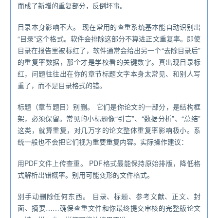
而成了新增的重复部分，反倒坏事。
目录本身影响不大。 现在常用的查重系统基本能自动识别出
“目录”这个格式。软件会排除这部分不算进正文重复率。即使
目录在报告里被标红了，软件通常会给出另一个“去除目录后”
的重复率数据，那个才是学校看的关键数字。真出现目录标
红，问题往往出在你的章节标题文字本身太常见、和别人写
重了，而不是目录格式的错。
标题（章节题目）别删。 它们是你论文的一部分，是结构框
架，必须保留。常见的小标题像“引言”、“数据分析”、“总结”
这类，就算重复，对几万字的论文整体重复率影响极小。系
统一般也不会把它们视为重要重复内容。实际操作建议：
用PDF文件上传查重。 PDF格式最能保持原始排版，降低格
式解析出错概率。别用可能变形的文件格式。
别手动删除任何东西。 目录、标题、参考文献、正文、封
面、摘要……确保查重文件和你最终提交审核的完整版论文