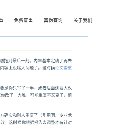
重
免费查重
真伪查询
关于我们
别拖到最后一刻。内容基本定稿了再去
得内容上没啥大问题了。这时候
论文查重
？要是你只写了一半、或者后面还要大改
天你改了一大堆，可能重复率又变了，前
地方确实和别人重复了（引用啊、专业术
修改。这时候你根据报告去调整才有针对