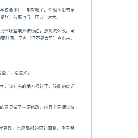
过学校要求），那就糟了。你根本没有足
情紧张，效率也低。压力非常大。
看具体哪些地方被标红，想想怎么改。可
需要时间。早点（但不是太早）查出来，
着查了，没意义。
别字，该补充的地方都补了，该删的废话
师的意见做了主要修改，内容上导师觉得
就算改，也是局部的语句调整、例子替