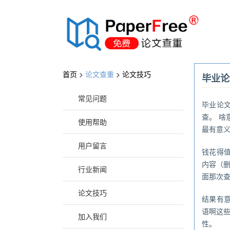
®
首页 >
论文查重
>
论文技巧
毕业论
常见问题
毕业论
查。 
使用帮助
最有意
用户留言
钱花得
内容（
行业新闻
面那次
论文技巧
结果有
语啊这
加入我们
性。