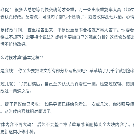
乱仓促： 很多人总想等到快交稿前才查重，万一查出来重复率太高（超
间去认真修改。急着改，可能句子都写不通顺了，或者改得乱七八糟。心
留足修改时间： 查重报告出来，不是说重复率合格就万事大吉了。你要
用格式不规范？需要换个说法？或者需要加自己的观点分析？这些修改都
不慌不忙地改好。
么时候才算“基本定稿”？
稿是底线： 你至少要把论文所有部分都写出来吧？草草填了几千字就别急
改过几轮： 写完初稿后，自己至少认认真真看过一遍，检查过逻辑、错
。改过一两遍之后。
过，提了建议你已吸收： 如果导师已经给你看过一次或几次，你按照导
了。这时候内容就相对靠谱了。
主体内容不再大动： 后续不会整个章节重写或者删掉某个大块内容了。
据更新这类小修小补。