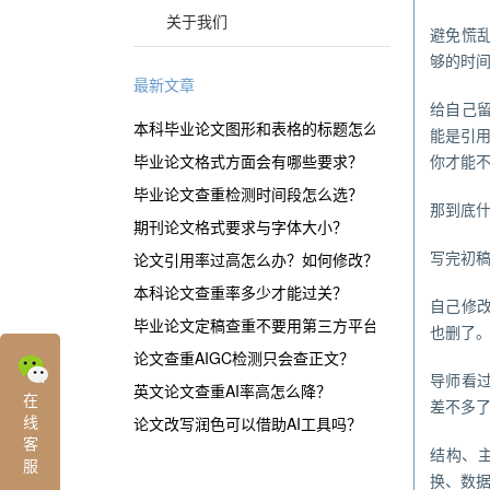
关于我们
避免慌
够的时
最新文章
给自己
本科毕业论文图形和表格的标题怎么表示？
能是引
毕业论文格式方面会有哪些要求？
你才能
毕业论文查重检测时间段怎么选？
那到底什
期刊论文格式要求与字体大小？
写完初
论文引用率过高怎么办？如何修改？
本科论文查重率多少才能过关？
自己修
毕业论文定稿查重不要用第三方平台？
也删了
论文查重AIGC检测只会查正文？
导师看
英文论文查重AI率高怎么降？
在
差不多
线
论文改写润色可以借助AI工具吗？
客
结构、
服
换、数