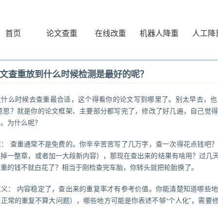
首页
论文查重
在线改重
机器人降重
人工降
文查重放到什么时候检测是最好的呢？
文什么时候去查重最合适，这个得看你的论文写到哪里了。别太早去，也
啥意思？就是你的论文框架、主要部分都写完了，修改了好几遍，自己觉
义。为什么呢？
值： 查重通常不是免费的。你辛辛苦苦写了几万字，查一次得花点钱吧
删掉一整章，或者加一大段新内容），那现在查出来的结果有啥用？过几
查重的钱不就白花了？相当于刚检查完车胎，你转头就把轮胎换了。
意义： 内容稳定了，查出来的重复率才有参考价值。你能清楚知道哪些
些正常的重复不算大问题），哪些地方可能是你表述不够“个人化”，需要