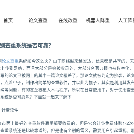
首页
论文查重
在线改重
机器人降重
人工降
别查重系统是否可靠？
何
论文查重
系统如今这么火？由于网络越来越发达，信息都是共享的，无
能上传到网络，而且大部分是会被收录的，大部分名著典籍也被数字化，
果写的论文已被网上的其中一篇论文覆盖了，那论文就被判定为抄袭，论
点，点着空子，制作出简单的查重软件，并以此为幌子，其实是利用其发
准确等问题，有的甚至被植入木马程序，所以在日常使用中，对于使用查
重系统是否可靠呢？下面就一起来了解下
、计费软件
今市面上最好的查重软件通常都要收费的，但是它会让你免费体验1-2
费查重系统还是比较靠谱的，但是也有个别的雷区，需要用户引起重视。