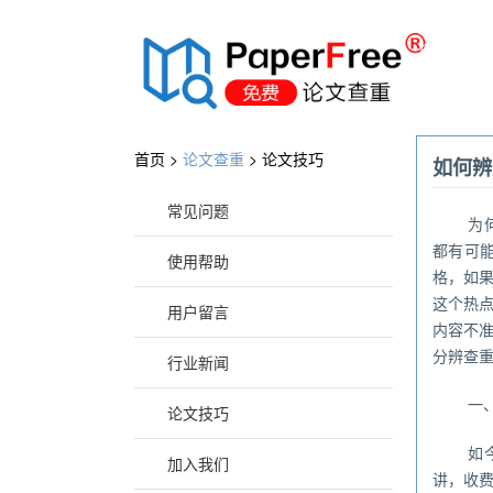
®
首页 >
论文查重
>
论文技巧
如何辨
常见问题
为
都有可
使用帮助
格，如
这个热
用户留言
内容不
分辨查
行业新闻
一
论文技巧
如
加入我们
讲，收