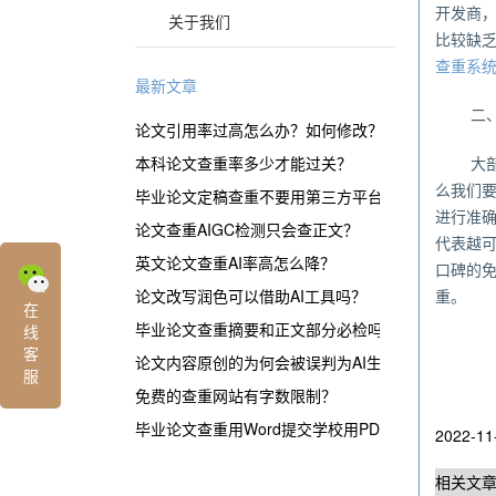
开发商
关于我们
比较缺
查重系
最新文章
二
论文引用率过高怎么办？如何修改？
本科论文查重率多少才能过关？
大
么我们
毕业论文定稿查重不要用第三方平台？
进行准
论文查重AIGC检测只会查正文？
代表越
英文论文查重AI率高怎么降？
口碑的
论文改写润色可以借助AI工具吗？
重。
在
毕业论文查重摘要和正文部分必检吗？
线
客
论文内容原创的为何会被误判为AI生成？
服
免费的查重网站有字数限制？
毕业论文查重用Word提交学校用PDF？
2022-11
相关文