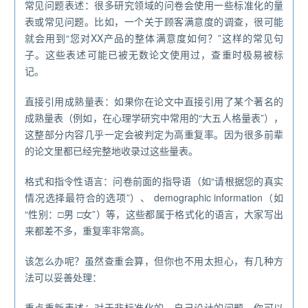
常见问题表述：很多研究领域的问卷会使用一些标准化的量
表或常见问题。比如，一个关于顾客满意度的调查，很可能
就会用到“您对XX产品的整体满意度如何？”这样的常见句
子。这些表述可能已被无数论文使用过，查重时极易被标
记。
直接引用成熟量表：如果你在论文中直接引用了某个著名的
成熟量表（例如，在心理学研究中常用的“大五人格量表”），
这整部分内容几乎一定会被判定为高重复率。因为很多前辈
的论文里都已经完整地收录过这些量表。
格式和指令性语言：问卷前面的指导语（如“请根据您的真实
情况选择最符合的选项”）、 demographic information（如
“性别：□男 □女”）等，这些都属于格式化的语言，大家写出
来都差不多，重复率非常高。
该怎么办呢？虽然查重会算，但你也不用太担心，有几种方
法可以妥善处理：
重点重新表述：对于非标准化的、自己设计的问题，你可以