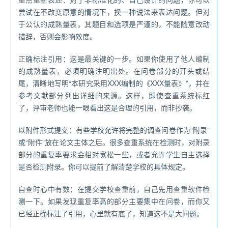
尝试在不改变原意的情况下，换一种说法来表达问题。但对
于公认的成熟量表，其题目和选项是严谨的，不能随意改动
措辞，否则会影响效度。
正确标注引用：这是最关键的一步。如果你使用了他人编制
的成熟量表，必须明确注明出处。在问卷部分的开头或结
尾，清晰地写明“本研究采用XXX编制的《XXX量表》”，并在
参考文献部分列出详细的来源。这样，即使查重系统标红
了，评审老师也能一眼看出这是合理的引用，而非抄袭。
以附件形式提交：有些学校允许将完整的调查问卷作为“附录”
或“附件”放在论文主体之后。很多查重系统在检测时，对附录
部分的重复率要求会相对宽松一些，或者允许学生自主选择
是否检测附录。你可以提前了解清楚学校的具体规定。
自查时心中有数：在提交学校查重前，自己先用查重软件检
测一下。如果发现重复率高的部分主要集中在问卷，而你又
已经正确标注了引用，心里就有底了，知道这不是大问题。