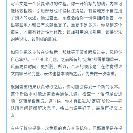
写论文是一个反复修改的过程。你一开始写的初稿，内容可
能比较粗糙，引用部分也许没标注清楚，有些地方不自觉用
了别人的表述。通过查重，系统会给你一份详细的报告，标
出哪些地方和已有文献重复了，重复率是多少。你拿到这个
报告，才能有针对性地修改：该加引用的加引用，该换说法
的换说法，该删减的删减。
如果你把这步放在定稿后，那就等于蒙着眼睛过关，风险你
自己承担。一旦查出问题，之前所有的“定稿”都得推翻重来，
反而更费时间、更折腾。所以，合理的顺序是：在你觉得论
文内容已经完整、表达也基本顺畅之后，先去做一次查重。
根据查重结果认真修改之后，你可能会得到一个新的版本。
这个新版本可能还需要再通读几遍，检查一下语句是否通
顺，逻辑是否连贯。这时候，你才真正进入“定稿”阶段——确
认所有问题都解决完毕，格式也调整好了，最后再提交上
去。
有些学校会提供一次免费的官方查重机会，但那通常是在提