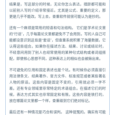
结果是，写这部分的时候，无论你怎么表达，措辞都可能和
以前别人写的介绍非常接近。尤其是公式、重要的定义，那
更是几乎不能改。写上去，查重软件就很可能认为是抄的。
还有一个麻烦是常用的短语和句法结构。 它们是学术论文里
的“行话”，几乎每篇论文里都避免不了会用到。写的人自己可
能都没意识到这些是“套话”，但查重系统积累了海量数据，它
认得这些组合。如果你在描述方法、结果、讨论或结论时，
不经意间用到了别人也经常使用的某种句式结构或者词组搭
配，即使核心思想不同，这种表达上的相似也会被揪出来。
不可避免的引用和固定表述也是个坑。有时候你必须直接引
用法律条文、经典著作、官方文件、标准规范或者某些著名
人物的原话。这些内容是固定不变的，引用就必须一字不
差。还有专业领域里非常特定的术语组合。在描述它们的时
候，表达方式其实也非常固定和有限。这些内容是铁打的，
放在哪篇论文里都一个样，查重碰到它们绝对标记。
最后还有一种情况是巧合和误判。 这种挺冤的。确实有可能