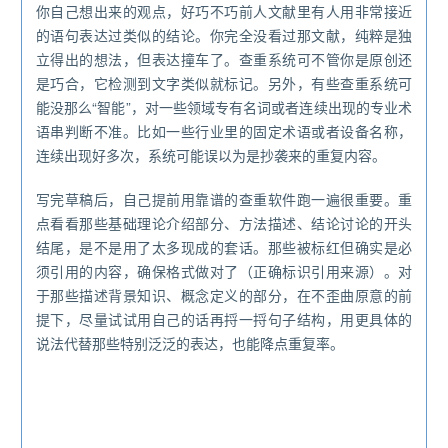
你自己想出来的观点，好巧不巧前人文献里有人用非常接近
的语句表达过类似的结论。你完全没看过那文献，纯粹是独
立得出的想法，但表达撞车了。查重系统可不管你是原创还
是巧合，它检测到文字类似就标记。另外，有些查重系统可
能没那么“智能”，对一些领域专有名词或者连续出现的专业术
语串判断不准。比如一些行业里的固定术语或者设备名称，
连续出现好多次，系统可能误以为是抄袭来的重复内容。
写完草稿后，自己提前用靠谱的查重软件跑一遍很重要。重
点看看那些基础理论介绍部分、方法描述、结论讨论的开头
结尾，是不是用了太多现成的套话。那些被标红但确实是必
须引用的内容，确保格式做对了（正确标识引用来源）。对
于那些描述背景知识、概念定义的部分，在不歪曲原意的前
提下，尽量试试用自己的话再捋一捋句子结构，用更具体的
说法代替那些特别泛泛的表达，也能降点重复率。