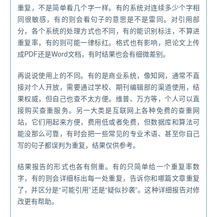
重复，不是简单看几个字一样。有的系统对连续多少个字相
同很敏感，有的则会看句子的意思是不是雷同。对引用部
分，各个系统的处理方式也不同，有的能识别标注，不算进
重复率，有的则可能一律标红。格式也有影响，把论文上传
成PDF还是Word文档，有时结果也会有细微差别。
再说说使用上的不同。有的是商业系统，像知网，通常不直
接对个人开放，需要通过学校、期刊编辑部的渠道使用，结
果权威，但自己也查不太方便。维普、万方等，个人可以直
接购买查重服务。另一大类是互联网上各种免费的查重网
站，它们用起来方便，费用低或者免费，但数据库和算法可
能没那么可靠，有时会把一些常见的专业术语、甚至你自己
写的句子都误判为重复，结果仅供参考。
结果报告的形式也各有侧重。有的只简单给一个重复率数
字，有的则会详细标出每一处重复，告诉你和哪篇文章重复
了，并区分是“可能引用”还是“疑似抄袭”。这种详细报告对修
改更有帮助。