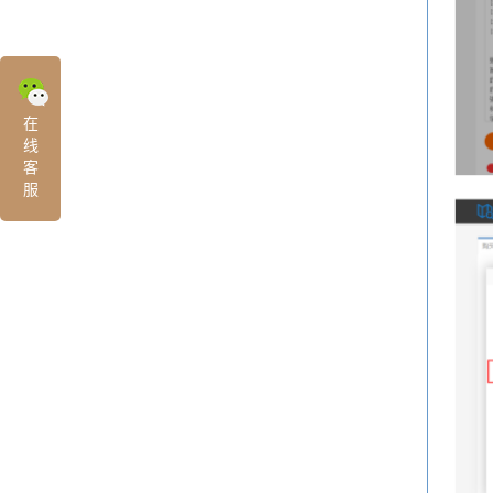
在
线
客
服