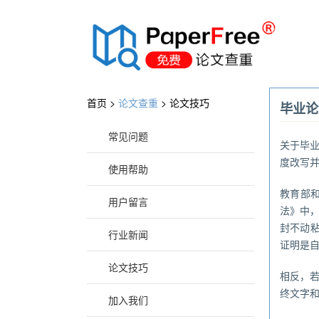
®
首页 >
论文查重
>
论文技巧
毕业论
常见问题
关于毕
度改写
使用帮助
教育部
用户留言
法》中，
封不动
行业新闻
证明是
论文技巧
相反，
终文字
加入我们