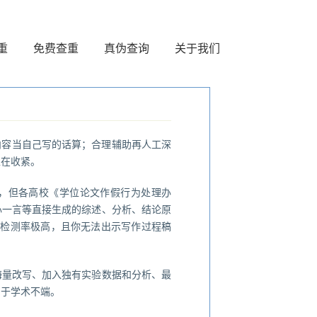
重
免费查重
真伪查询
关于我们
内容当自己写的话算；合理辅助再人工深
正在收紧。
端，但各高校《学位论文作假行为处理办
文心一言等直接生成的综述、分析、结论原
C检测率极高，且你无法出示写作过程稿
海量改写、加入独有实验数据和分析、最
属于学术不端。