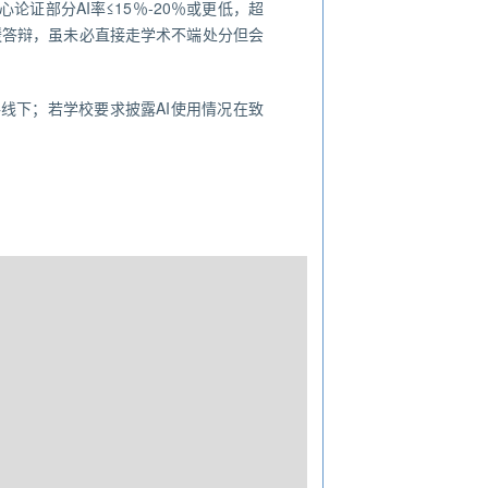
论证部分AI率≤15％-20％或更低，超
缓答辩，虽未必直接走学术不端处分但会
格线下；若学校要求披露AI使用情况在致