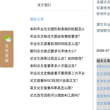
关键点在
关于我们
标需修
影响毕业
最新文章
撰写毕业
本科毕业论文图形和表格的标题怎么表示？
谢或脚
毕业论文格式方面会有哪些要求？
毕业论文查重检测时间段怎么选？
在
线
2026-07
期刊论文格式要求与字体大小？
客
论文引用率过高怎么办？如何修改？
服
相关文
本科论文查重率多少才能过关？
AI时代
毕业论文定稿查重不要用第三方平台？
论文常
论文查重AIGC检测只会查正文？
哲学学
英文论文查重AI率高怎么降？
论文AI
论文改写润色可以借助AI工具吗？
函授本
论文查