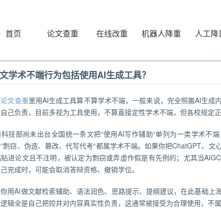
首页
论文查重
在线改重
机器人降重
人工降
文学术不端行为包括使用AI生成工具？
业
论文查重
里用AI生成工具算不算学术不端，一般来说，完全照搬AI生成
并自己负责，目前多视为工具使用，不算直接定性学术不端，但各校规定
和科技部尚未出台全国统一条文把“使用AI写作辅助“单列为一类学术不
“剽窃、伪造、篡改、代写代考“都属学术不端。如果你把ChatGPT、
粘贴进论文且不注明，被认定为剽窃或弄虚作假是有先例的；尤其当AIG
自己完成时，可能会取消答辩资格、撤销学位。
若你用AI做文献检索辅助、语法润色、思路提示、提纲建议，在此基础上
和逻辑全是自己把控并对内容真实性负责，这通常被接受为合理使用，不