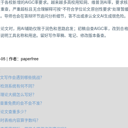
于各校新增的AIGC率要求。越来越多高校用知网、维普测AI率，要求核心
改重查，严重超标且无合理解释可按“不符合学位论文原创性要求“处理暂
。导师也会在答辩环节追问分析细节，答不出或承认全文AI生成很危险。
论文时，用AI辅助仅限于润色和思路启发；初稿自查AIGC率，改到合
注说明工具名称和用途。留好写作草稿、笔记、修改版本备查。
-05 | 作者：paperfree
章
论文写作会遇到哪些挑战？
用检测系统有何不同？
术理论大纲怎么写好？
率查重免费的会不会不准？
科论文查重多少？
重时表格内容算字数吗？