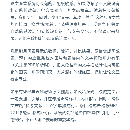
论文查重系统对长句的匹配很敏感。如果你写了一大段没有
标点的长难句，很容易跟库里的文献撞车。试着把长句拆
短，多用句号。同时，少用“首先、其次、然后”这种八股文式
的连接词，换成“紧接着”、“值得注意的是”、“反观当下”等更
自然的过渡。句式长短交错，节奏有变化，不仅读起来舒
服，还能有效切断与原文的连续匹配。
凡是能用图表展示的数据、流程、对比结果，尽量做成图或
表。现在的查重系统对图片和表格内的文字抓取能力有限
（尤其是PDF解析时），把大段枯燥的文字描述转化为可视
化的图表，能瞬间消灭一大片潜在的标红区，还能让论文显
得更专业。
如果有些经典表述必须原文照搬，如政策法规、权威定义，
一定要加上引号，并在句尾正确标注上标[1][2]。同时，确保
文末的“参考文献”四个字单独成行，条目格式严格按GB/T
7714排版。格式正确，系统就会把这些内容算作“引用”而非
“抄袭”，不计入那个要命的重复率哈。