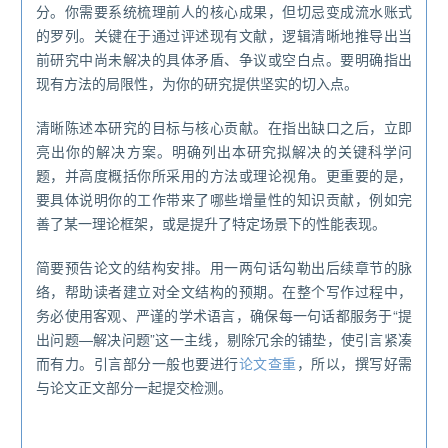
分。你需要系统梳理前人的核心成果，但切忌变成流水账式
的罗列。关键在于通过评述现有文献，逻辑清晰地推导出当
前研究中尚未解决的具体矛盾、争议或空白点。要明确指出
现有方法的局限性，为你的研究提供坚实的切入点。
清晰陈述本研究的目标与核心贡献。在指出缺口之后，立即
亮出你的解决方案。明确列出本研究拟解决的关键科学问
题，并高度概括你所采用的方法或理论视角。更重要的是，
要具体说明你的工作带来了哪些增量性的知识贡献，例如完
善了某一理论框架，或是提升了特定场景下的性能表现。
简要预告论文的结构安排。用一两句话勾勒出后续章节的脉
络，帮助读者建立对全文结构的预期。在整个写作过程中，
务必使用客观、严谨的学术语言，确保每一句话都服务于“提
出问题—解决问题”这一主线，剔除冗余的铺垫，使引言紧凑
而有力。引言部分一般也要进行
论文查重
，所以，撰写好需
与论文正文部分一起提交检测。