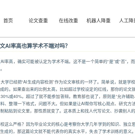
首页
论文查重
在线改重
机器人降重
人工降
文AI率高也算学术不端对吗？
文
AI率高，确实可能被认定为学术不端。这不是一个简单的“是”或“否”
定。
大学已经把“AI生成内容检测”作为论文审核的一环了。简单说，就是学
生成的。如果查出来的比例太高，比如超过学校设定的红线，那你的论文就
30%或40%，超过了就不能参加答辩。教育部也说了，原则是“允许辅助
资料、整理一下格式，问题不大。但如果是让AI帮你写核心观点、研究方
复制粘贴到论文里，那性质就变了。这本质上和找人代写论文、抄袭别人
学校这么严格？因为毕业论文的核心是考察你大学几年学到的知识、独立
I生成的，那这篇论文就不能代表你的真实水平，失去了学术训练的意义。