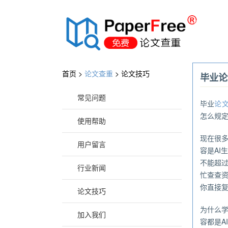
®
首页 >
论文查重
>
论文技巧
毕业论
常见问题
毕业
论
怎么规
使用帮助
现在很多
用户留言
容是AI
不能超过
行业新闻
忙查查
你直接
论文技巧
为什么
加入我们
容都是A