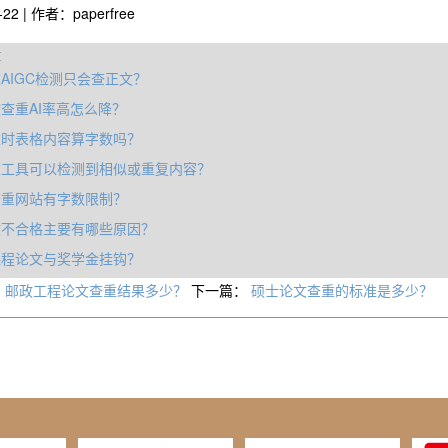
-22 | 作者：paperfree
章
AIGC检测只会查正文？
查重AI率高怎么降？
重时表格内容算字数吗？
重工具可以检测到相似或重复内容？
查重网站有字数限制？
文不合格主要有哪些原因？
课程论文与奖学金挂钩？
：
邮政工程论文查重结果多少？
下一篇：
硕士论文查重的标准是多少？