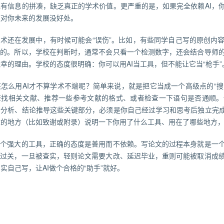
现有信息的拼凑，缺乏真正的学术价值。更严重的是，如果完全依赖AI，
这对你未来的发展没好处。
技术还在发展中，有时候可能会“误伤”。比如，有些同学自己写的原创内
I写的。所以，学校在判断时，通常不会只看一个检测数字，还会结合导师
幸的理由。学校的态度很明确：你可以用AI当工具，但不能让它当“枪手”
怎么用AI才不算学术不端呢？简单来说，就是把它当成一个高级点的“搜
查找相关文献、推荐一些参考文献的格式、或者检查一下语句是否通顺。
据分析、结论推导这些关键部分，必须是你自己经过学习和思考后独立完成
适的地方（比如致谢或附录）说明一下你用了什么工具、用在了哪些地方
I这个强大的工具，正确的态度是善用而不依赖。写论文的过程本身就是一
蒙混过关，一旦被查实，轻则论文需要大改、延迟毕业，重则可能被取消成
实自己写，让AI做个合格的“助手”就好。