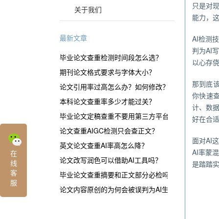
只是对
关于我们
能力，
最新文章
AI检测
判为A
毕业论文查重检测时间段怎么选？
以心存侥
期刊论文格式要求与字体大小？
那到底该
论文引用率过高怎么办？如何修改？
你快速
本科论文查重率多少才能过关？
计、数
毕业论文定稿查重不要用第三方平台？
好在合
论文查重AIGC检测只会查正文？
面对A
英文论文查重AI率高怎么降？
AI率
在
论文改写润色可以借助AI工具吗？
线
是踏踏实
客
毕业论文查重摘要和正文部分必检吗？
服
论文内容原创的为何会被误判为AI生成？