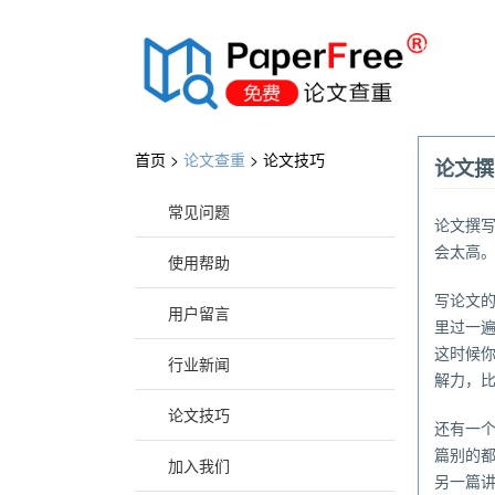
®
首页 >
论文查重
>
论文技巧
论文撰
常见问题
论文撰
会太高
使用帮助
写论文
用户留言
里过一
这时候
行业新闻
解力，
论文技巧
还有一
篇别的
加入我们
另一篇