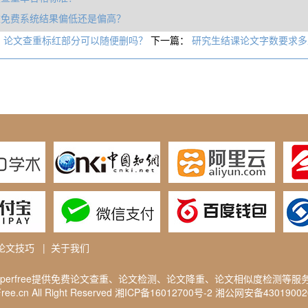
重免费系统结果偏低还是偏高？
：
论文查重标红部分可以随便删吗？
下一篇：
研究生结课论文字数要求多
论文技巧
|
关于我们
aperfree提供免费
论文查重
、论文检测、论文降重、论文相似度检测等服
ee.cn All Right Reserved
湘ICP备16012700号-2
湘公网安备4301900