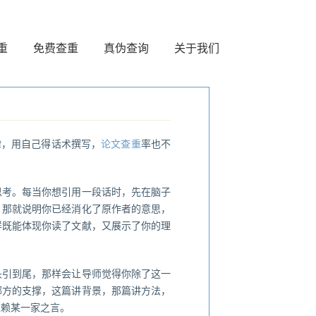
重
免费查重
真伪查询
关于我们
律，用自己得话术撰写，
论文查重
率也不
思考。每当你想引用一段话时，先在脑子
，那就说明你已经消化了原作者的意思，
样既能体现你读了文献，又展示了你的理
头引到尾，那样会让导师觉得你除了这一
哪方的支撑，这篇讲背景，那篇讲方法，
依赖某一家之言。