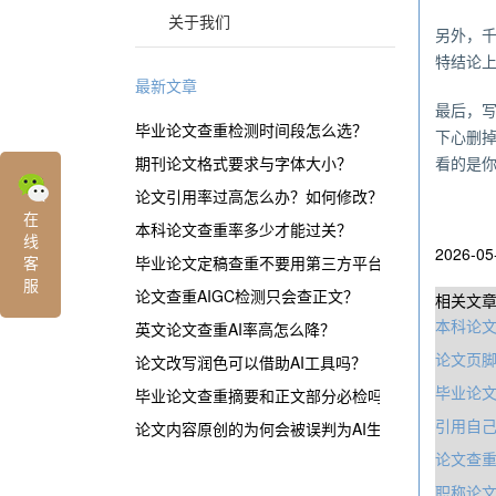
关于我们
另外，
特结论
最新文章
最后，
毕业论文查重检测时间段怎么选？
下心删
期刊论文格式要求与字体大小？
看的是
论文引用率过高怎么办？如何修改？
在
本科论文查重率多少才能过关？
线
2026-05
客
毕业论文定稿查重不要用第三方平台？
服
论文查重AIGC检测只会查正文？
相关文
本科论
英文论文查重AI率高怎么降？
论文页
论文改写润色可以借助AI工具吗？
毕业论
毕业论文查重摘要和正文部分必检吗？
引用自
论文内容原创的为何会被误判为AI生成？
论文查
职称论