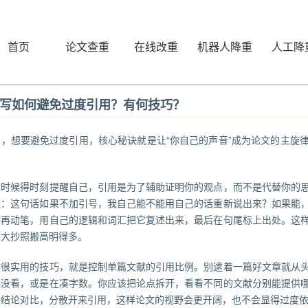
首页
论文查重
在线改重
机器人降重
人工降
写如何避免过度引用？有何技巧？
写，
想要避免过度引用，核心秘诀就是让“你自己的声音”成为论文的主旋
。
的时候得时刻提醒自己，引用是为了辅助证明你的观点，而不是代替你的
遍：这句话如果不加引号，我自己能不能用自己的话重新说出来？如果能
你再动笔，用自己的逻辑和词汇把它复述出来，最后在句尾标上出处。这
比大抄照搬高明得多。
个很实用的技巧，就是控制单篇文献的引用比例。别逮着一篇好文章就从
都没看，或是在凑字数。你应该把论点拆开，看看不同的文献分别能提供
讲结论对比，分散开来引用，这样论文的视野会更开阔，也不会显得过度