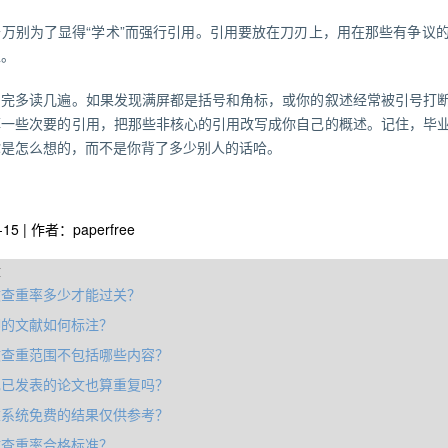
千万别为了显得“学术”而强行引用。引用要放在刀刃上，用在那些有争议
上。
写完多读几遍。如果发现满屏都是括号和角标，或你的叙述经常被引号打
掉一些次要的引用，把那些非核心的引用改写成你自己的概述。记住，毕
你是怎么想的，而不是你背了多少别人的话哈。
-15 | 作者：paperfree
章
文查重率多少才能过关？
脚的文献如何标注？
文查重范围不包括哪些内容？
己已发表的论文也算重复吗？
重系统免费的结果仅供参考？
文查重率合格标准？