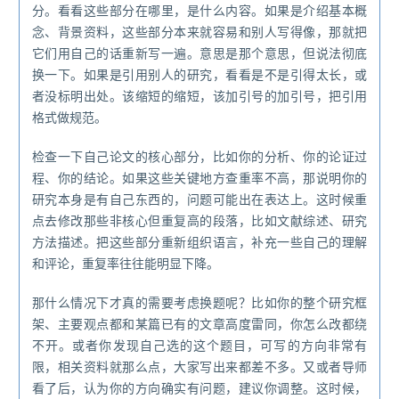
分。看看这些部分在哪里，是什么内容。如果是介绍基本概
念、背景资料，这些部分本来就容易和别人写得像，那就把
它们用自己的话重新写一遍。意思是那个意思，但说法彻底
换一下。如果是引用别人的研究，看看是不是引得太长，或
者没标明出处。该缩短的缩短，该加引号的加引号，把引用
格式做规范。
检查一下自己论文的核心部分，比如你的分析、你的论证过
程、你的结论。如果这些关键地方查重率不高，那说明你的
研究本身是有自己东西的，问题可能出在表达上。这时候重
点去修改那些非核心但重复高的段落，比如文献综述、研究
方法描述。把这些部分重新组织语言，补充一些自己的理解
和评论，重复率往往能明显下降。
那什么情况下才真的需要考虑换题呢？比如你的整个研究框
架、主要观点都和某篇已有的文章高度雷同，你怎么改都绕
不开。或者你发现自己选的这个题目，可写的方向非常有
限，相关资料就那么点，大家写出来都差不多。又或者导师
看了后，认为你的方向确实有问题，建议你调整。这时候，