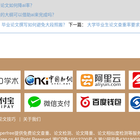
论文如何降ai率？
的大纲可以借助ai来完成吗？
：
毕业论文撰写如何避免大段照搬？
下一篇：
大学毕业生论文查重率要求
论文技巧
|
关于我们
aperfree提供免费
论文查重
、论文检测、论文降重、论文相似度检测等服
ee.cn All Right Reserved
湘ICP备16012700号-2
湘公网安备4301900