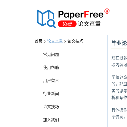
®
首页 >
论文查重
>
论文技巧
毕业论
常见问题
现在很
段内容可
使用帮助
学校这
用户留言
的，那
实的思
行业新闻
析和写
论文技巧
具体操
率偏高
加入我们