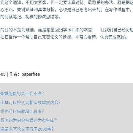
接到这个通知，不用太紧张，但一定要认真对待。最稳妥的办法，就是把
核心思路、关键论证和具体分析，必须是自己思考出来的。在写作过程中
料的阅读笔记、初稿的修改思路等。
节的目的不是为难谁，而是希望回归学术训练的本意——让我们自己经历
。把它当作一个帮助自己完善论文的步骤，平常心看待，认真完成就好。
-03 | 作者：paperfree
章
率查重免费的会不会不准？
重工具可以检测到相似或重复内容？
润色可以借助AI工具吗？
原创的为何会被误判为AI生成？
课要求写论文不低于2000字?