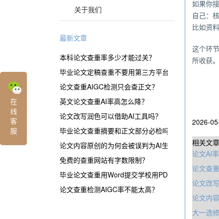
如果你
关于我们
自己：
比如资
最新文章
这个环
本科论文查重率多少才能过关？
所收获
毕业论文定稿查重不要用第三方平台？
论文查重AIGC检测只会查正文？
在
英文论文查重AI率高怎么降？
线
论文改写润色可以借助AI工具吗？
客
2026-05
服
毕业论文查重摘要和正文部分必检吗？
相关文
论文内容原创的为何会被误判为AI生成？
论文AI
免费的查重网站有字数限制？
论文查
毕业论文查重用Word提交学校用PDF？
论文改写
论文查重检测AIGC率不能太高？
论文内容
大一选修