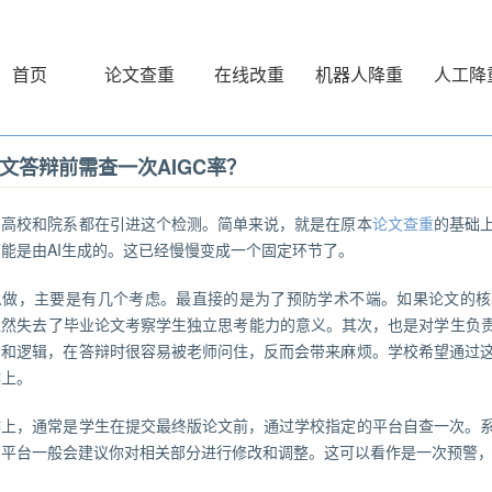
首页
论文查重
在线改重
机器人降重
人工降
文答辩前需查一次AIGC率？
多高校和院系都在引进这个检测。简单来说，就是在原本
论文查重
的基础
能是由AI生成的。这已经慢慢变成一个固定环节了。
么做，主要是有几个考虑。最直接的是为了预防学术不端。如果论文的核
显然失去了毕业论文考察学生独立思考能力的意义。其次，也是对学生负责
考和逻辑，在答辩时很容易被老师问住，反而会带来麻烦。学校希望通过
作上。
作上，通常是学生在提交最终版论文前，通过学校指定的平台自查一次。
，平台一般会建议你对相关部分进行修改和调整。这可以看作是一次预警