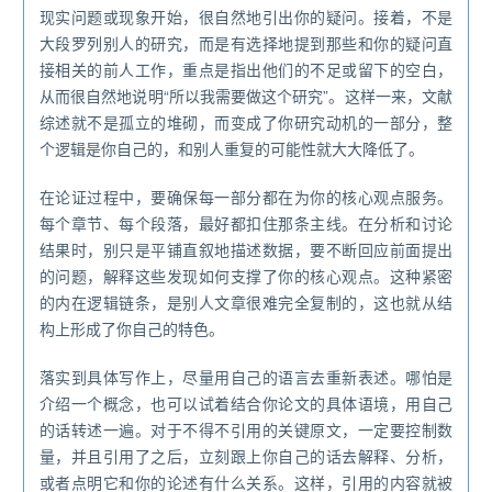
现实问题或现象开始，很自然地引出你的疑问。接着，不是
大段罗列别人的研究，而是有选择地提到那些和你的疑问直
接相关的前人工作，重点是指出他们的不足或留下的空白，
从而很自然地说明“所以我需要做这个研究”。这样一来，文献
综述就不是孤立的堆砌，而变成了你研究动机的一部分，整
个逻辑是你自己的，和别人重复的可能性就大大降低了。
在论证过程中，要确保每一部分都在为你的核心观点服务。
每个章节、每个段落，最好都扣住那条主线。在分析和讨论
结果时，别只是平铺直叙地描述数据，要不断回应前面提出
的问题，解释这些发现如何支撑了你的核心观点。这种紧密
的内在逻辑链条，是别人文章很难完全复制的，这也就从结
构上形成了你自己的特色。
落实到具体写作上，尽量用自己的语言去重新表述。哪怕是
介绍一个概念，也可以试着结合你论文的具体语境，用自己
的话转述一遍。对于不得不引用的关键原文，一定要控制数
量，并且引用了之后，立刻跟上你自己的话去解释、分析，
或者点明它和你的论述有什么关系。这样，引用的内容就被