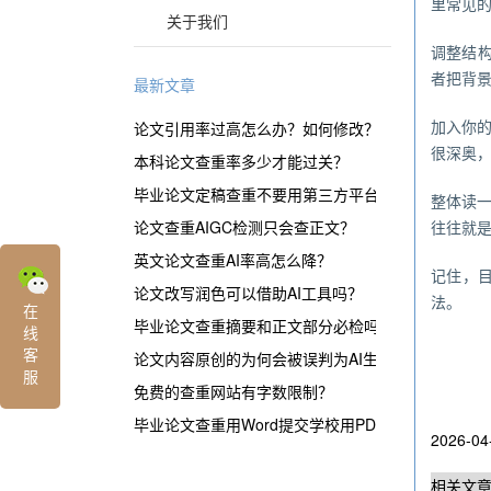
里常见
关于我们
调整结构
者把背
最新文章
加入你的
论文引用率过高怎么办？如何修改？
很深奥
本科论文查重率多少才能过关？
毕业论文定稿查重不要用第三方平台？
整体读一
论文查重AIGC检测只会查正文？
往往就
英文论文查重AI率高怎么降？
记住，
论文改写润色可以借助AI工具吗？
法。
在
毕业论文查重摘要和正文部分必检吗？
线
客
论文内容原创的为何会被误判为AI生成？
服
免费的查重网站有字数限制？
毕业论文查重用Word提交学校用PDF？
2026-04
相关文