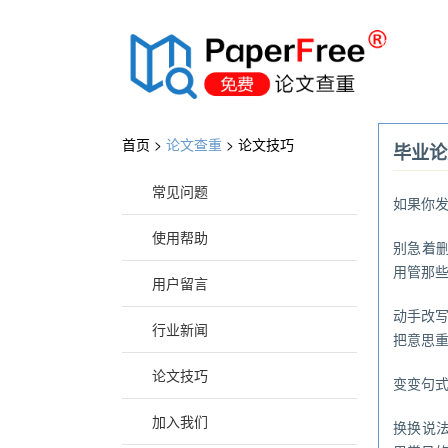
®
首页 >
论文查重
>
论文技巧
毕业论
常见问题
如果你
使用帮助
别急着
用管那
用户留言
动手改写
行业新闻
把意思
论文技巧
变变句式
加入我们
换换说