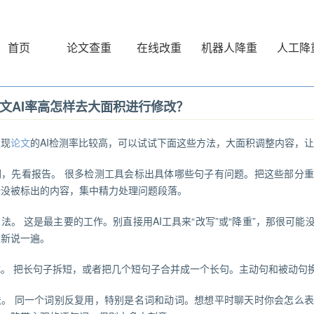
首页
论文查重
在线改重
机器人降重
人工降
文AI率高怎样去大面积进行修改？
发现
论文
的AI检测率比较高，可以试试下面这些方法，大面积调整内容，让
删，先看报告。 很多检测工具会标出具体哪些句子有问题。把这些部分
些没被标出的内容，集中精力处理问题段落。
法。 这是最主要的工作。别直接用AI工具来“改写”或“降重”，那很可
重新说一遍。
。 把长句子拆短，或者把几个短句子合并成一个长句。主动句和被动句
法。 同一个词别反复用，特别是名词和动词。想想平时聊天时你会怎么