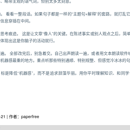
的、略带主观的语气词，但别太多太刻意。
。 看看一整段话。如果句子都是一样的“主题句+解释”的套路，就打乱
景信息穿插在中间。
思考痕迹。 这是让文章“像人”的关键。在陈述事实或别人观点之后，简
，体现出这是你脑子的活动就行。
遍。 全部改完后，别急着交。自己出声朗读一遍，或者用文本朗读软件听
是机器感最重的地方。重点听那些特别通顺、特别规整、但感觉冷冰冰的
目标是降低“机器感”，而不是追求辞藻华丽。用你平时理解知识、和同
-21 | 作者：paperfree
章