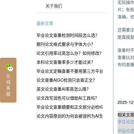
实际操
关于我们
片；有
准确，
最新文章
还需要
毕业论文查重检测时间段怎么选？
能直接
期刊论文格式要求与字体大小？
查重时
论文引用率过高怎么办？如何修改？
查重比
本科论文查重率多少才能过关？
布的查
毕业论文定稿查重不要用第三方平台？
在
论文查重AIGC检测只会查正文？
线
客
英文论文查重AI率高怎么降？
服
论文改写润色可以借助AI工具吗？
2025-12
毕业论文查重摘要和正文部分必检吗？
相关文
论文内容原创的为何会被误判为AI生成？
学位论
毕业论