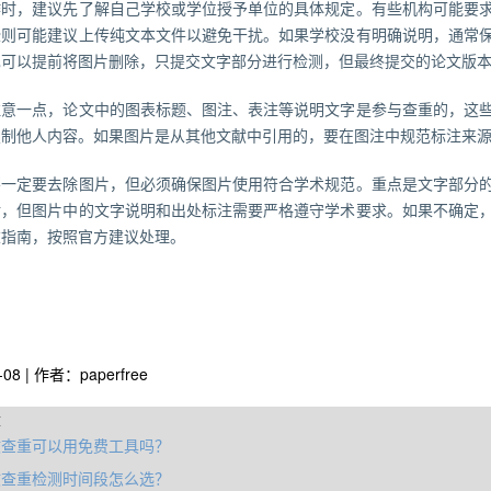
作时，建议先了解自己学校或学位授予单位的具体规定。有些机构可能要
些则可能建议上传纯文本文件以避免干扰。如果学校没有明确说明，通常
也可以提前将图片删除，只提交文字部分进行检测，但最终提交的论文版
注意一点，论文中的图表标题、图注、表注等说明文字是参与查重的，这
复制他人内容。如果图片是从其他文献中引用的，要在图注中规范标注来
不一定要去除图片，但必须确保图片使用符合学术规范。重点是文字部分
对，但图片中的文字说明和出处标注需要严格遵守学术要求。如果不确定
重指南，按照官方建议处理。
-08 | 作者：paperfree
章
文查重可以用免费工具吗？
文查重检测时间段怎么选？