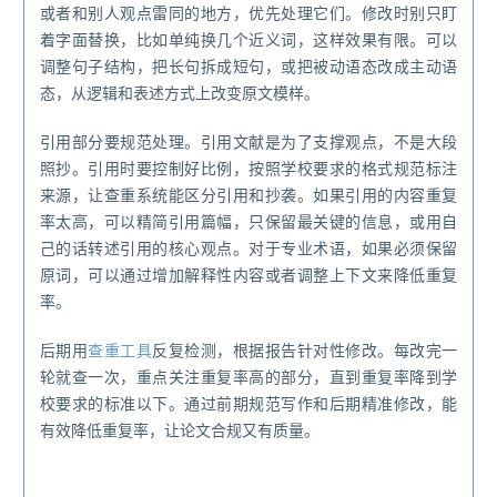
或者和别人观点雷同的地方，优先处理它们。修改时别只盯
着字面替换，比如单纯换几个近义词，这样效果有限。可以
调整句子结构，把长句拆成短句，或把被动语态改成主动语
态，从逻辑和表述方式上改变原文模样。
引用部分要规范处理。引用文献是为了支撑观点，不是大段
照抄。引用时要控制好比例，按照学校要求的格式规范标注
来源，让查重系统能区分引用和抄袭。如果引用的内容重复
率太高，可以精简引用篇幅，只保留最关键的信息，或用自
己的话转述引用的核心观点。对于专业术语，如果必须保留
原词，可以通过增加解释性内容或者调整上下文来降低重复
率。
后期用
查重工具
反复检测，根据报告针对性修改。每改完一
轮就查一次，重点关注重复率高的部分，直到重复率降到学
校要求的标准以下。通过前期规范写作和后期精准修改，能
有效降低重复率，让论文合规又有质量。