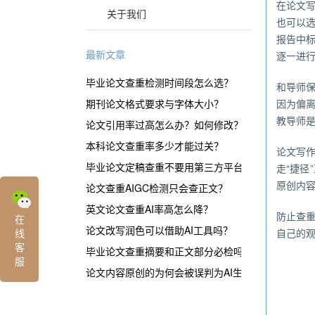
在论文
关于我们
也可以
报告中
最新文章
逐一进
毕业论文查重检测时间段怎么选？
和导师
期刊论文格式要求与字体大小？
因为偏
教导师
论文引用率过高怎么办？如何修改？
本科论文查重率多少才能过关？
论文写
毕业论文定稿查重不要用第三方平台？
走“捷
原创内
论文查重AIGC检测只会查正文？
英文论文查重AI率高怎么降？
防止查
在
论文改写润色可以借助AI工具吗？
线
自己的
客
毕业论文查重摘要和正文部分必检吗？
服
论文内容原创的为何会被误判为AI生成？