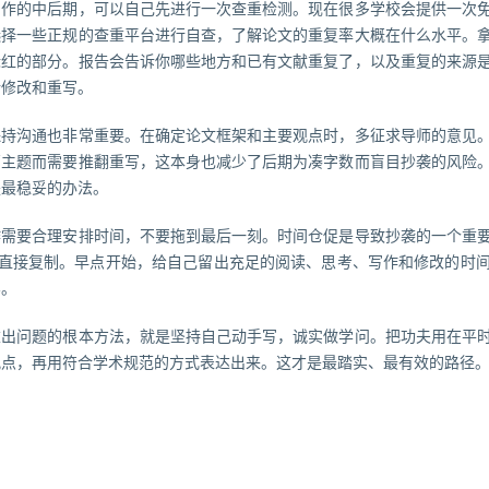
写作的中后期，可以自己先进行一次查重检测。现在很多学校会提供一次
选择一些正规的查重平台进行自查，了解论文的重复率大概在什么水平。
标红的部分。报告会告诉你哪些地方和已有文献重复了，以及重复的来源
行修改和重写。
保持沟通也非常重要。在确定论文框架和主要观点时，多征求导师的意见
离主题而需要推翻重写，这本身也减少了后期为凑字数而盲目抄袭的风险
是最稳妥的办法。
作需要合理安排时间，不要拖到最后一刻。时间仓促是导致抄袭的一个重
径”直接复制。早点开始，给自己留出充足的阅读、思考、写作和修改的时
容。
重出问题的根本方法，就是坚持自己动手写，诚实做学问。把功夫用在平
观点，再用符合学术规范的方式表达出来。这才是最踏实、最有效的路径