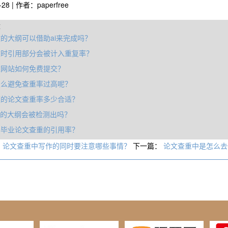
-28 | 作者：paperfree
章
的大纲可以借助ai来完成吗？
重时引用部分会被计入重复率？
重网站如何免费提交？
怎么避免查重率过高呢？
模的论文查重率多少合适？
写的大纲会被检测出吗？
制毕业论文查重的引用率？
：
论文查重中写作的同时要注意哪些事情？
下一篇：
论文查重中是怎么去