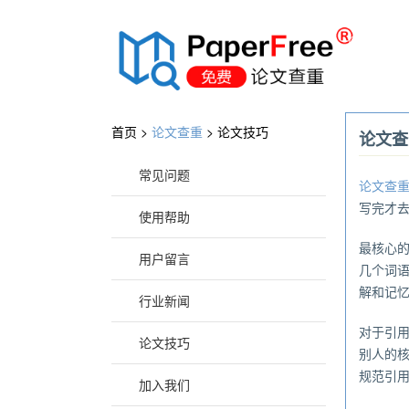
®
首页 >
论文查重
>
论文技巧
论文查
常见问题
论文查
写完才
使用帮助
最核心
用户留言
几个词
解和记
行业新闻
对于引
论文技巧
别人的
规范引
加入我们