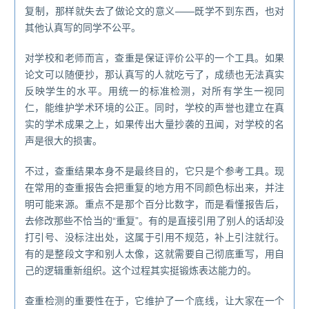
复制，那样就失去了做论文的意义——既学不到东西，也对
其他认真写的同学不公平。
对学校和老师而言，查重是保证评价公平的一个工具。如果
论文可以随便抄，那认真写的人就吃亏了，成绩也无法真实
反映学生的水平。用统一的标准检测，对所有学生一视同
仁，能维护学术环境的公正。同时，学校的声誉也建立在真
实的学术成果之上，如果传出大量抄袭的丑闻，对学校的名
声是很大的损害。
不过，查重结果本身不是最终目的，它只是个参考工具。现
在常用的查重报告会把重复的地方用不同颜色标出来，并注
明可能来源。重点不是那个百分比数字，而是看懂报告后，
去修改那些不恰当的“重复”。有的是直接引用了别人的话却没
打引号、没标注出处，这属于引用不规范，补上引注就行。
有的是整段文字和别人太像，这就需要自己彻底重写，用自
己的逻辑重新组织。这个过程其实挺锻炼表达能力的。
查重检测的重要性在于，它维护了一个底线，让大家在一个