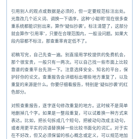
引用别人的观点或数据是必须的，但一定要规范标注出处。
光靠改几个近义词、调换一下语序，这种“小聪明”现在很多查
重系统都能识别出来，算作“疑似抄袭”。标注清楚了，这部分
就会算作“引用率”，只要在合理范围内，一般没问题。如果大
段内容都不标注，那查重率肯定低不了。
初稿写完，自己先查一遍。别直接用学校提供的免费机会，
那个很宝贵，一般只有一两次。可以自己找一些市面上比较
靠谱的查重平台先测一下。注意选择安全、知名的平台，保
护好你的论文。查重报告会详细标出哪些地方重复了，以及
重复的来源是什么。你要仔细看报告，特别是“疑似抄袭”的红
色部分。
对照查重报告，逐字逐句修改重复的地方。这时候不是简单
地删掉几个字。如果是一整段重复，可以试着换一种方式来
表达。比如，把长句拆成几个短句，把被动句改成主动句，
或者用更平实的词语替换掉一些比较书面化的词汇。对于实
在不好改，但又必须保留的核心概念或定义，可以规范地加