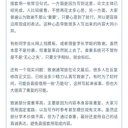
接套用一些常见句式。一方面是因为写到这里，论文主体已
经完成，人比较疲惫，不想再花太多心思；另一方面，大家
普遍认为致谢不那么“重要”，只要心意到了就行，所以更容易
沿用现成的表达。这种心态导致很多人写出来的内容大同小
异。
有些同学会从网上找模板，或者借鉴学长学姐的致谢。虽然
本意不是抄袭，但重复率自然就上去了。查重系统可不管你
是不是“无心之失”，只要文字相似，就会标红。
还有一个现实问题：致谢通常放在论文最后，很多人在反复
修改正文后，已经没多少精力认真写致谢了。有时为了赶时
间，可能会直接借用一些“万能句”，这样写起来省事，但也大
大提高了重复的可能。
致谢部分查重率高，主要是因为内容本身容易重复、大家习
惯用固定套路、以及写作时参考甚至模仿现有文本。虽然这
部分学术价值不高，但为了通过查重，最好还是用自己的话
真诚表达，避免直接套用现成内容。