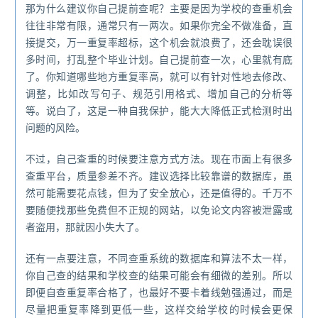
那为什么建议你自己提前查呢？主要是因为学校的查重机会
往往非常有限，通常只有一两次。如果你完全不做准备，直
接提交，万一重复率超标，这个机会就浪费了，还会耽误很
多时间，打乱整个毕业计划。自己提前查一次，心里就有底
了。你知道哪些地方重复率高，就可以有针对性地去修改、
调整，比如改写句子、规范引用格式、增加自己的分析等
等。说白了，这是一种自我保护，能大大降低正式检测时出
问题的风险。
不过，自己查重的时候要注意方式方法。现在市面上有很多
查重平台，质量参差不齐。建议选择比较靠谱的数据库，虽
然可能需要花点钱，但为了安全放心，还是值得的。千万不
要随便找那些免费但不正规的网站，以免论文内容被泄露或
者盗用，那就因小失大了。
还有一点要注意，不同查重系统的数据库和算法不太一样，
你自己查的结果和学校查的结果可能会有细微的差别。所以
即便自查重复率合格了，也最好不要卡着线勉强通过，而是
尽量把重复率降到更低一些，这样交给学校的时候会更保