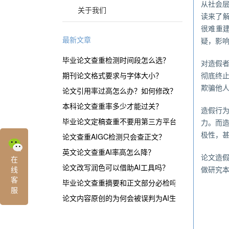
从社会
关于我们
读来了解
很难重
最新文章
疑，影
毕业论文查重检测时间段怎么选？
对造假
期刊论文格式要求与字体大小？
彻底终
欺骗他
论文引用率过高怎么办？如何修改？
本科论文查重率多少才能过关？
造假行
毕业论文定稿查重不要用第三方平台？
力。而
极性，甚
论文查重AIGC检测只会查正文？
英文论文查重AI率高怎么降？
论文造
在
论文改写润色可以借助AI工具吗？
线
做研究
客
毕业论文查重摘要和正文部分必检吗？
服
论文内容原创的为何会被误判为AI生成？