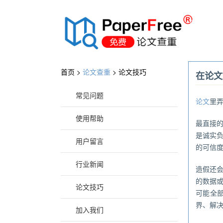
®
首页 >
论文查重
>
论文技巧
在论文
常见问题
论文
里
使用帮助
最直接
是诚实
用户留言
的可信
行业新闻
造假还
的数据
论文技巧
可能全
界、解
加入我们