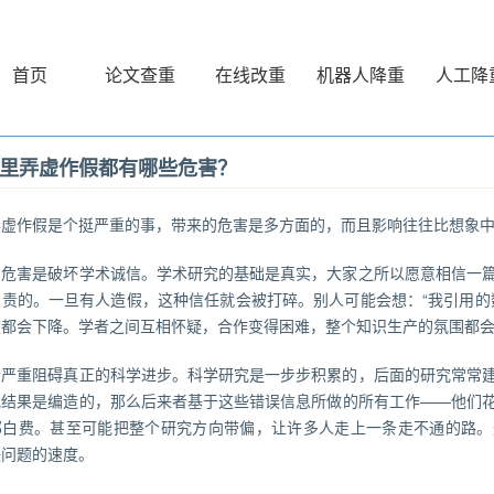
首页
论文查重
在线改重
机器人降重
人工降
里弄虚作假都有哪些危害？
弄虚作假是个挺严重的事，带来的危害是多方面的，而且影响往往比想象
的危害是破坏学术诚信。学术研究的基础是真实，大家之所以愿意相信一
负责的。一旦有人造假，这种信任就会被打碎。别人可能会想：“我引用的
度都会下降。学者之间互相怀疑，合作变得困难，整个知识生产的氛围都
会严重阻碍真正的科学进步。科学研究是一步步积累的，后面的研究常常
或结果是编造的，那么后来者基于这些错误信息所做的所有工作——他们
部白费。甚至可能把整个研究方向带偏，让许多人走上一条走不通的路。
决问题的速度。