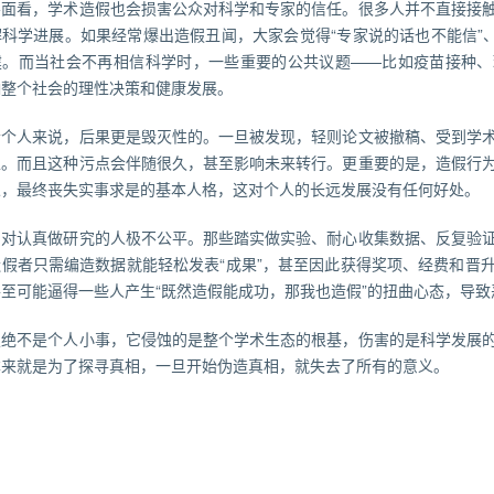
层面看，学术造假也会损害公众对科学和专家的信任。很多人并不直接接
科学进展。如果经常爆出造假丑闻，大家会觉得“专家说的话也不能信”、
建。而当社会不再相信科学时，一些重要的公共议题——比如疫苗接种、
响整个社会的理性决策和健康发展。
者个人来说，后果更是毁灭性的。一旦被发现，轻则论文被撤稿、受到学
止。而且这种污点会伴随很久，甚至影响未来转行。更重要的是，造假行
人，最终丧失实事求是的基本人格，这对个人的长远发展没有任何好处。
为对认真做研究的人极不公平。那些踏实做实验、耐心收集数据、反复验
造假者只需编造数据就能轻松发表“成果”，甚至因此获得奖项、经费和晋
至可能逼得一些人产生“既然造假能成功，那我也造假”的扭曲心态，导致
假绝不是个人小事，它侵蚀的是整个学术生态的根基，伤害的是科学发展
本来就是为了探寻真相，一旦开始伪造真相，就失去了所有的意义。