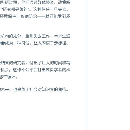
触科研过程，他们通过媒体报道、政策解
“研究都是编的”。这种信任一旦失去，
环境保护、疾病防治——就可能受到质
术机构的处分，重则失去工作、学术生涯
为会成为一种习惯，让人习惯于走捷径、
证结果的研究者，付出了巨大的时间和精
升机会。这种不公平会打击诚实学者的积
恶性循环。
的未来，也辜负了社会对知识界的期待。