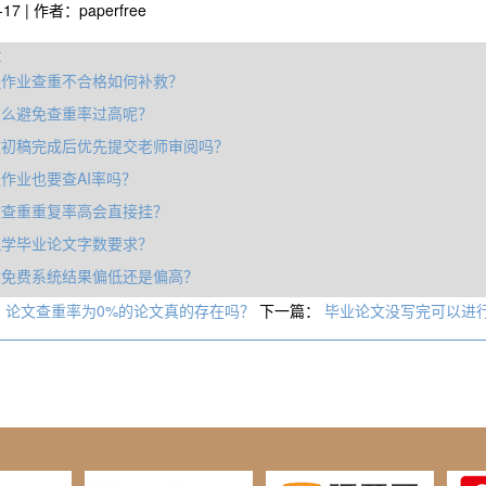
-17 | 作者：paperfree
章
程作业查重不合格如何补救？
怎么避免查重率过高呢？
文初稿完成后优先提交老师审阅吗？
作业也要查AI率吗？
文查重重复率高会直接挂？
筑学毕业论文字数要求？
重免费系统结果偏低还是偏高？
：
论文查重率为0%的论文真的存在吗？
下一篇：
毕业论文没写完可以进