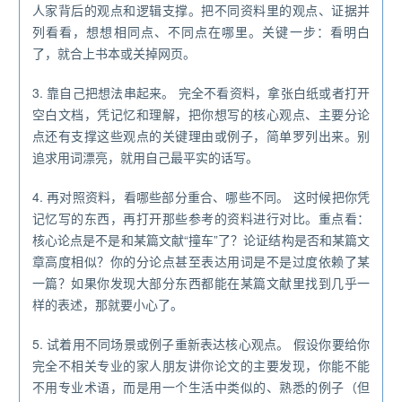
人家背后的观点和逻辑支撑。把不同资料里的观点、证据并
列看看，想想相同点、不同点在哪里。关键一步：看明白
了，就合上书本或关掉网页。
3. 靠自己把想法串起来。 完全不看资料，拿张白纸或者打开
空白文档，凭记忆和理解，把你想写的核心观点、主要分论
点还有支撑这些观点的关键理由或例子，简单罗列出来。别
追求用词漂亮，就用自己最平实的话写。
4. 再对照资料，看哪些部分重合、哪些不同。 这时候把你凭
记忆写的东西，再打开那些参考的资料进行对比。重点看：
核心论点是不是和某篇文献“撞车”了？论证结构是否和某篇文
章高度相似？你的分论点甚至表达用词是不是过度依赖了某
一篇？如果你发现大部分东西都能在某篇文献里找到几乎一
样的表述，那就要小心了。
5. 试着用不同场景或例子重新表达核心观点。 假设你要给你
完全不相关专业的家人朋友讲你论文的主要发现，你能不能
不用专业术语，而是用一个生活中类似的、熟悉的例子（但