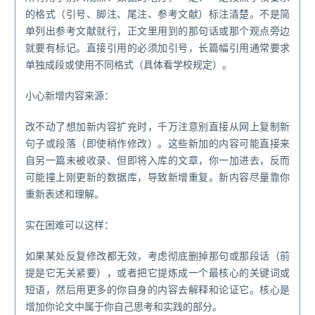
的格式（引号、脚注、尾注、参考文献）标注清楚。不是简
单列出参考文献就行，正文里用到的那句话或那个观点旁边
就要有标记。直接引用的必须加引号，长篇幅引用通常要求
单独成段或使用不同格式（具体看学校规定）。
小心新增内容来源：
改不动了想加新内容扩充时，千万注意别直接从网上复制新
句子或段落（即使稍作修改）。这些新加的内容可能直接来
自另一篇未被收录、但即将入库的文章，你一加进去，反而
可能撞上刚更新的数据库，导致新增重复。新内容尽量靠你
重新表述和理解。
实在困难可以这样：
如果某处反复修改都无效，考虑彻底删掉那句或那段话（前
提是它无关紧要），或者把它提炼成一个最核心的关键词或
短语，然后用更多的你自身的内容去解释和论证它。核心是
增加你论文中属于你自己思考和实践的部分。