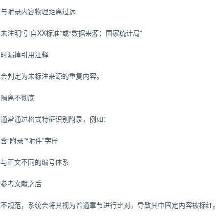
明与附录内容物理距离过远
未注明“引自XX标准”或“数据来源：国家统计局”
页时漏掉引用注释
统会判定为未标注来源的重复内容。
式隔离不彻底
统通常通过格式特征识别附录，例如：
含“附录”“附件”字样
用与正文不同的编号体系
于参考文献之后
式不规范，系统会将其视为普通章节进行比对，导致其中固定内容被标红