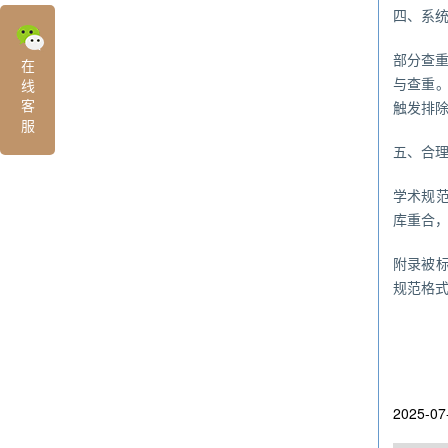
四、系
部分查
在
与查重。
线
客
触发排
服
五、合
学术规范
库重合
附录被标
规范格
2025-07