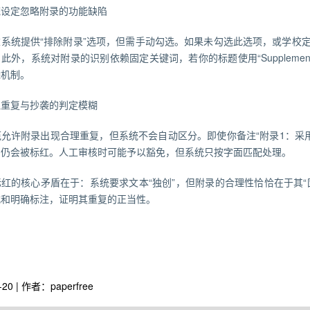
统设定忽略附录的功能缺陷
重系统提供“排除附录”选项，但需手动勾选。如果未勾选此选项，或学校
此外，系统对附录的识别依赖固定关键词，若你的标题使用“Supplementar
除机制。
理重复与抄袭的判定模糊
允许附录出现合理重复，但系统不会自动区分。即使你备注“附录1：采用
，仍会被标红。人工审核时可能予以豁免，但系统只按字面匹配处理。
红的核心矛盾在于：系统要求文本“独创”，但附录的合理性恰恰在于其“
式和明确标注，证明其重复的正当性。
-20 | 作者：paperfree