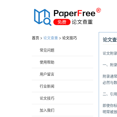
®
首页 >
论文查重
>
论文技巧
论文查
常见问题
论文附
使用帮助
一、附
用户留言
附录通
必然与
行业新闻
二、引
论文技巧
即使你
加入我们
明常被