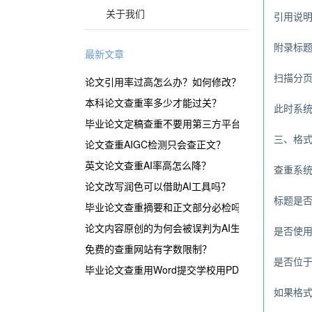
关于我们
引用说
附录标题
最新文章
扫描分
论文引用率过高怎么办？如何修改？
本科论文查重率多少才能过关？
此时系
毕业论文定稿查重不要用第三方平台？
三、格
论文查重AIGC检测只会查正文？
英文论文查重AI率高怎么降？
查重系
论文改写润色可以借助AI工具吗？
标题是否
毕业论文查重摘要和正文部分必检吗？
论文内容原创的为何会被误判为AI生成？
是否使
免费的查重网站有字数限制？
是否位
毕业论文查重用Word提交学校用PDF？
如果格