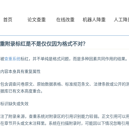
首页
论文查重
在线改重
机器人降重
人工降
重附录标红是不是仅仅因为格式不对？
录被
查重系统
标红，并不单纯是格式问题，而是多种因素共同作用的结果
录内容本身具有重复属性
常包含调查问卷原文、原始数据表格、标准规范条文、法律条款或公开的
数据库已有文本高度重合。
用标识缺失或失效
标注了附录来源，查重系统对附录区的引用识别能力较弱。正文引用可以
放在章节开头或文末注释里。系统在扫描附录时，可能因以下情况忽略引