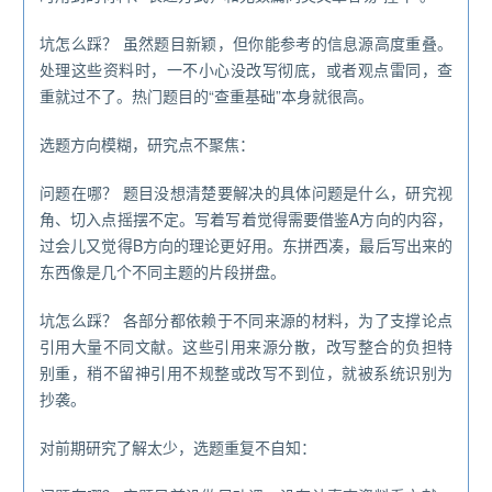
坑怎么踩？ 虽然题目新颖，但你能参考的信息源高度重叠。
处理这些资料时，一不小心没改写彻底，或者观点雷同，查
重就过不了。热门题目的“查重基础”本身就很高。
选题方向模糊，研究点不聚焦：
问题在哪？ 题目没想清楚要解决的具体问题是什么，研究视
角、切入点摇摆不定。写着写着觉得需要借鉴A方向的内容，
过会儿又觉得B方向的理论更好用。东拼西凑，最后写出来的
东西像是几个不同主题的片段拼盘。
坑怎么踩？ 各部分都依赖于不同来源的材料，为了支撑论点
引用大量不同文献。这些引用来源分散，改写整合的负担特
别重，稍不留神引用不规整或改写不到位，就被系统识别为
抄袭。
对前期研究了解太少，选题重复不自知：