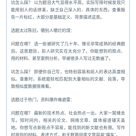
坑怎么踩？ 以为题目大气显得水平高，实际写得时候发现只
能用别人的话拼凑，缺乏自己深入的、具体的东西。查重报
告一片标红，大部分是基础定义、背景描述这类。
选题太过陈旧，嚼别人嚼烂的馍：
问题在哪？ 选一些被研究了几十年、理论非常成熟的经典题
目。这类题目，前人研究实在太充分了，你能想到的观点、
用的材料、甚至案例分析，早被很多人写过无数遍了。
坑怎么踩？ 即便你自己写，也特别容易和前人的表达高度相
似。查重时，系统能轻松匹配到大量相似的文献、段落，导
致相似度数据很难看。
选题过于热门，资料爆炸难避雷：
问题在哪？ 最新的技术热点、社会热点一出，大家一窝蜂去
写。短时间内，相关的论文、网络文章、媒体报道铺天盖
地。你想写点新观点不容易，能找到的新文献也有限。写作
时用到的材料、表述方式，和无数篇同类文章容易“撞车”。