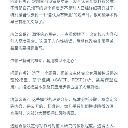
问题在哪？ 定题目前没做足功课，没有认真查资料看文献，
不清楚自己想写的这个角度是不是别人已经详细研究过了。
特别是当你想到一个“自认为有新意”的观点时，很可能学术界
早已有相关文章了。
坑怎么踩？ 满怀信心写完，一查重傻眼了：论文核心内容和
别人高度重合。这属于方向性错误，后期修改会非常痛苦，
甚至需要换题重写。
依赖已有研究框架，套用模型不走心：
问题在哪？ 选了一个题目，但论文主体完全套用某种成熟的
理论模型、研究框架（SWOT、PEST分析、某某模型应
用）。描述模型本身及其应用步骤占据了大量篇幅。
坑怎么踩？ 这些模型的理论介绍、标准分析步骤、概念定义
等内容，是公开的、标准的。你几乎只能照搬或略微改写。
查重时，这部分大面积标红风险极高。
选题直接决定你写作时对前人研究的依赖程度。选得太大、