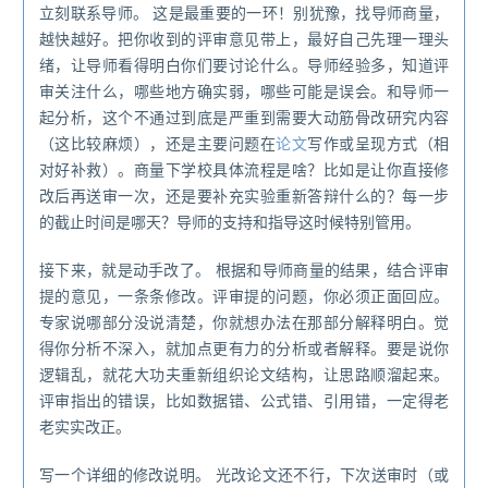
立刻联系导师。 这是最重要的一环！别犹豫，找导师商量，
越快越好。把你收到的评审意见带上，最好自己先理一理头
绪，让导师看得明白你们要讨论什么。导师经验多，知道评
审关注什么，哪些地方确实弱，哪些可能是误会。和导师一
起分析，这个不通过到底是严重到需要大动筋骨改研究内容
（这比较麻烦），还是主要问题在
论文
写作或呈现方式（相
对好补救）。商量下学校具体流程是啥？比如是让你直接修
改后再送审一次，还是要补充实验重新答辩什么的？每一步
的截止时间是哪天？导师的支持和指导这时候特别管用。
接下来，就是动手改了。 根据和导师商量的结果，结合评审
提的意见，一条条修改。评审提的问题，你必须正面回应。
专家说哪部分没说清楚，你就想办法在那部分解释明白。觉
得你分析不深入，就加点更有力的分析或者解释。要是说你
逻辑乱，就花大功夫重新组织论文结构，让思路顺溜起来。
评审指出的错误，比如数据错、公式错、引用错，一定得老
老实实改正。
写一个详细的修改说明。 光改论文还不行，下次送审时（或