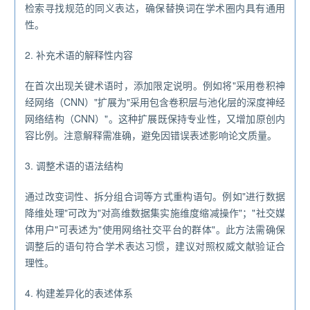
检索寻找规范的同义表达，确保替换词在学术圈内具有通用
性。
2. 补充术语的解释性内容
在首次出现关键术语时，添加限定说明。例如将"采用卷积神
经网络（CNN）"扩展为"采用包含卷积层与池化层的深度神经
网络结构（CNN）"。这种扩展既保持专业性，又增加原创内
容比例。注意解释需准确，避免因错误表述影响论文质量。
3. 调整术语的语法结构
通过改变词性、拆分组合词等方式重构语句。例如"进行数据
降维处理"可改为"对高维数据集实施维度缩减操作"；"社交媒
体用户"可表述为"使用网络社交平台的群体"。此方法需确保
调整后的语句符合学术表达习惯，建议对照权威文献验证合
理性。
4. 构建差异化的表述体系