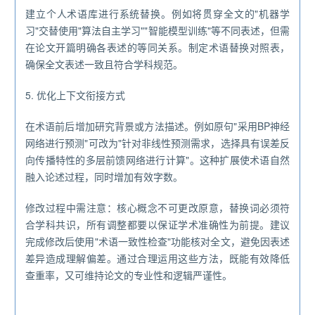
建立个人术语库进行系统替换。例如将贯穿全文的"机器学
习"交替使用"算法自主学习""智能模型训练"等不同表述，但需
在论文开篇明确各表述的等同关系。制定术语替换对照表，
确保全文表述一致且符合学科规范。
5. 优化上下文衔接方式
在术语前后增加研究背景或方法描述。例如原句"采用BP神经
网络进行预测"可改为"针对非线性预测需求，选择具有误差反
向传播特性的多层前馈网络进行计算"。这种扩展使术语自然
融入论述过程，同时增加有效字数。
修改过程中需注意：核心概念不可更改原意，替换词必须符
合学科共识，所有调整都要以保证学术准确性为前提。建议
完成修改后使用"术语一致性检查"功能核对全文，避免因表述
差异造成理解偏差。通过合理运用这些方法，既能有效降低
查重率，又可维持论文的专业性和逻辑严谨性。