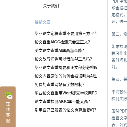
PDF
关于我们
能会误
定格式
理，进
最新文章
毕业论文定稿查重不要用第三方平台？
第三，
论文查重AIGC检测只会查正文？
如果检测
英文论文查重AI率高怎么降？
程可能
论文改写润色可以借助AI工具吗？
省时间和
对。
毕业论文查重摘要和正文部分必检吗？
论文内容原创的为何会被误判为AI生成？
第四，
免费的查重网站有字数限制？
不同软件
毕业论文查重用Word提交学校用PDF？
检测失败
论文查重检测AIGC率不能太高？
在
线
引用自己已发表的论文也算重复吗？
虽然PD
客
检查文
服
表、公