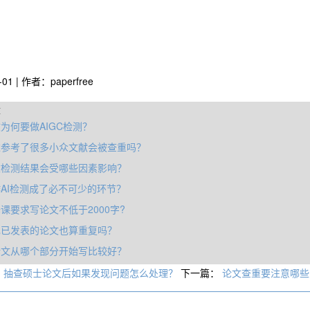
-01 | 作者：paperfree
章
为何要做AIGC检测？
述参考了很多小众文献会被查重吗？
重检测结果会受哪些因素影响？
AI检测成了必不可少的环节？
课要求写论文不低于2000字?
己已发表的论文也算重复吗？
论文从哪个部分开始写比较好？
：
抽查硕士论文后如果发现问题怎么处理？
下一篇：
论文查重要注意哪些