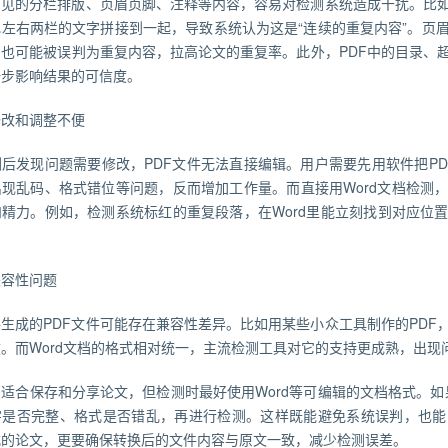
中常见的分栏排版、页眉页脚、注释等内容，容易对检测系统造成干扰。比
把左右两栏的文字拼接到一起，导致系统认为这是“连续的重复内容”。页
，也可能被误判为重复内容，拉高论文的重复率。此外，PDF中的目录、
一步影响结果的可信度。
修改和调整不便
后发现问题需要修改，PDF文件无法直接编辑。用户需要先用软件把PD
出现乱码、格式错位等问题，反而增加工作量。而直接用Word文档检测
精力。例如，检测系统标红的重复段落，在Word里能立刻找到对应位置
兼容性问题
生成的PDF文件可能存在兼容性差异。比如用某些小众工具制作的PDF
。而Word文档的格式相对统一，主流检测工具对它的支持更成熟，出现
F适合保存和分享论文，但检测时最好使用Word等可编辑的文档格式。如果
字是否完整、格式是否错乱，再进行检测。这样既能避免系统误判，也能
式的论文，更要确保转换后的文件内容与原文一致，减少检测误差。