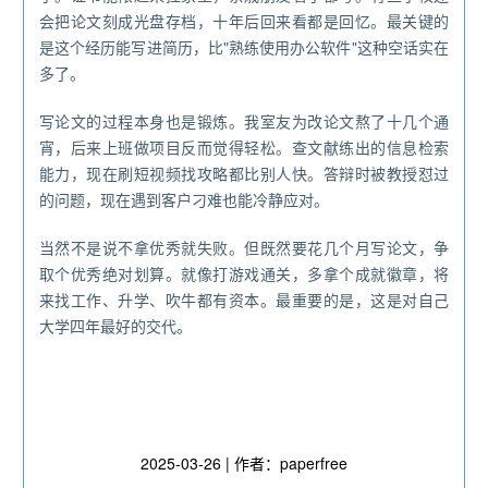
会把论文刻成光盘存档，十年后回来看都是回忆。最关键的
是这个经历能写进简历，比"熟练使用办公软件"这种空话实在
多了。
写论文的过程本身也是锻炼。我室友为改论文熬了十几个通
宵，后来上班做项目反而觉得轻松。查文献练出的信息检索
能力，现在刷短视频找攻略都比别人快。答辩时被教授怼过
的问题，现在遇到客户刁难也能冷静应对。
当然不是说不拿优秀就失败。但既然要花几个月写论文，争
取个优秀绝对划算。就像打游戏通关，多拿个成就徽章，将
来找工作、升学、吹牛都有资本。最重要的是，这是对自己
大学四年最好的交代。
2025-03-26 | 作者：paperfree