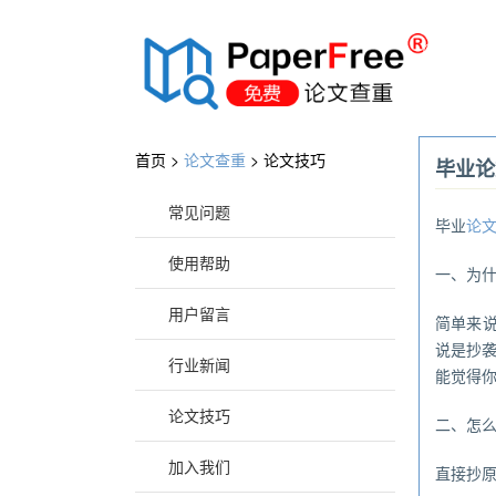
®
首页 >
论文查重
>
论文技巧
毕业论
常见问题
毕业
论
使用帮助
一、为
用户留言
简单来说
说是抄
行业新闻
能觉得
论文技巧
二、怎
加入我们
直接抄