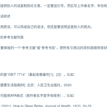
直接把别人的话复制到论文里，一定要加引号，然后写上作者名字、年份
的话转述
想用原话，可以改成自己的说法，但还是要说明这是别人的观点。
尾的参考文献列表
要单独列一个“参考文献”或“参考书目”，把所有引用过的资料按顺序排
一
是“GB/T 7714”（看起来像编号[1]、[2]），比如：
三. 健康生活指南[M]. 北京：人民卫生出版社，2020.
可能用APA格式（按作者名字首字母排序），比如：
 (2021). How to Sleep Better. Journal of Health, 15(3), 20-25.