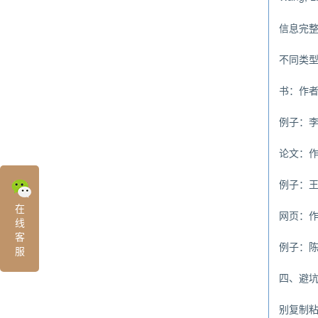
信息完
不同类
书：作者
例子：李四
论文：作
例子：王五
在
网页：作
线
客
例子：陈七.
服
四、避
别复制