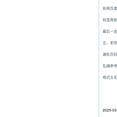
别用百
别混用格
最后一
五、老
漏标页
乱编参
格式五
2025-03