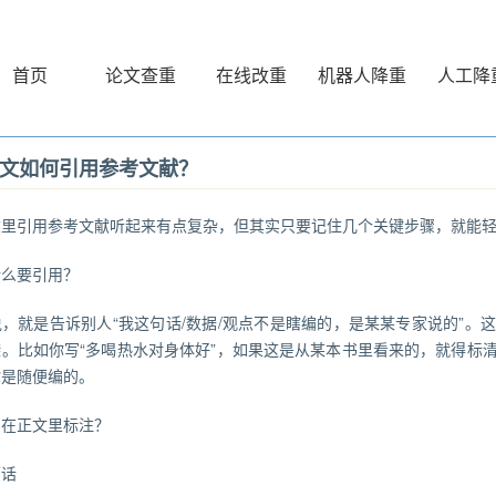
首页
论文查重
在线改重
机器人降重
人工降
文如何引用参考文献？
文
里引用参考文献听起来有点复杂，但其实只要记住几个关键步骤，就能
什么要引用？
，就是告诉别人“我这句话/数据/观点不是瞎编的，是某某专家说的”。
袭。比如你写“多喝热水对身体好”，如果这是从某本书里看来的，就得标
你是随便编的。
么在正文里标注？
原话