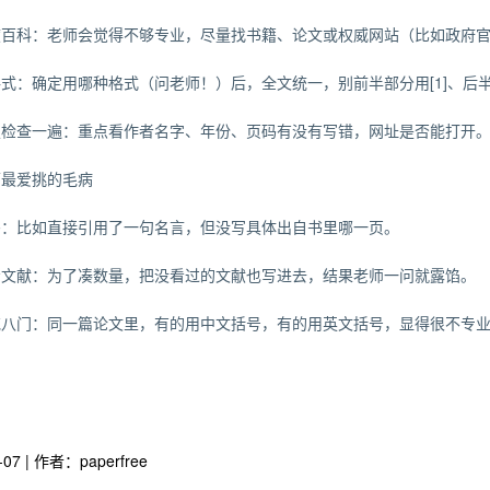
度百科：老师会觉得不够专业，尽量找书籍、论文或权威网站（比如政府
式：确定用哪种格式（问老师！）后，全文统一，别前半部分用[1]、后半部分
定检查一遍：重点看作者名字、年份、页码有没有写错，网址是否能打开
师最爱挑的毛病
码：比如直接引用了一句名言，但没写具体出自书里哪一页。
考文献：为了凑数量，把没看过的文献也写进去，结果老师一问就露馅。
花八门：同一篇论文里，有的用中文括号，有的用英文括号，显得很不专
-07 | 作者：paperfree