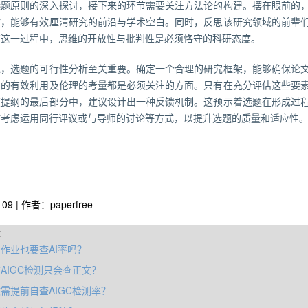
选题原则的深入探讨，接下来的环节需要关注方法论的构建。摆在眼前的
讨，能够有效厘清研究的前沿与学术空白。同时，反思该研究领域的前辈
在这一过程中，思维的开放性与批判性是必须恪守的科研态度。
地，选题的可行性分析至关重要。确定一个合理的研究框架，能够确保论
间的有效利用及伦理的考量都是必须关注的方面。只有在充分评估这些要
在提纲的最后部分中，建议设计出一种反馈机制。这预示着选题在形成过
妨考虑运用同行评议或与导师的讨论等方式，以提升选题的质量和适应性
-09 | 作者：paperfree
章
作业也要查AI率吗？
AIGC检测只会查正文？
需提前自查AIGC检测率？