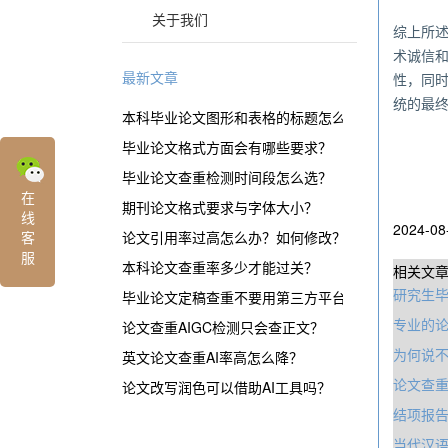
关于我们
综上所
术诚信
最新文章
性，同
统的最
本科毕业论文图形和表格的标题怎么表示？
毕业论文格式方面会有哪些要求？
毕业论文查重检测时间段怎么选？
在
期刊论文格式要求与字体大小？
线
2024-08
客
论文引用率过高怎么办？如何修改？
服
本科论文查重率多少才能过关？
相关文
研究生
毕业论文定稿查重不要用第三方平台？
专业的论
论文查重AIGC检测只会查正文？
为何说不
英文论文查重AI率高怎么降？
论文查重
论文改写润色可以借助AI工具吗？
结项报
当代汉