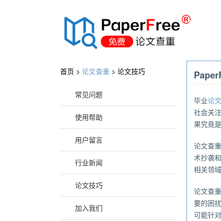
®
首页 >
论文查重
>
论文技巧
Pap
常见问题
毕业
论
社会关
使用帮助
果究竟
用户留言
论文查
术抄袭
行业新闻
相关领
论文技巧
论文查
要的困
加入我们
可能针