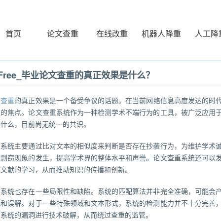
首页
论文查重
在线改重
机器人降重
人工降
erFree_毕业论文查重的真正效果是什么？
文查重
的真正效果是一个备受争议的话题。在当前网络信息高度发达的时
注的焦点。论文查重系统作为一种检测学术不端行为的工具，被广泛应用
是什么，目前尚无统一的共识。
重系统主要通过比对文本的相似度来判断是否存在抄袭行为，为维护学术
和剽窃现象的发生，提高学术界的整体水平和声誉。论文查重系统还可以
域文献的学习，从而推动知识的传播和创新。
重系统也存在一些局限性和缺陷。系统的匹配算法并非完全准确，可能会
扰和误解。对于一些特殊领域和文本形式，系统的检测能力并不十分完善
对系统的漏洞进行技术破解，从而绕过查重的监管。