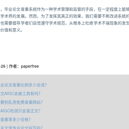
述，毕业论文查重系统作为一种学术管理和监督的手段，在一定程度上能
和学术界的发展。然而，为了发挥其真正的效果，我们需要不断改进系统
时也需要倡导学者们自觉遵守学术规范，从根本上杜绝学术不端现象的发
终价值和意义。
-26 | 作者：paperfree
章
毕业论文查重比例多少合适？
文AIGC去痕工具有吗？
要别乱用免费查重网站‌？
AIGC检测只会查正文？
告查重率多少合格？
语言文学专业论文好写吗？