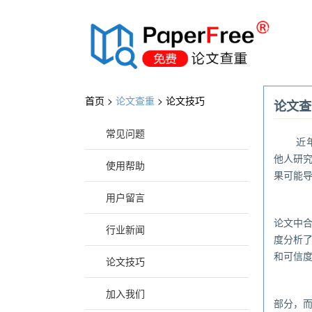
®
首页 >
论文查重
>
论文技巧
论文查
常见问题
近
他人研
使用帮助
果可能
用户留言
本
论文中
行业新闻
度分析
和可信
论文技巧
针
加入我们
部分，