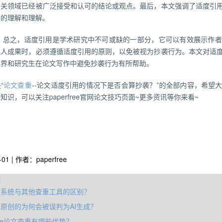
相关领域已经被广泛接受和认可的结论或观点。最后，本文强调了适度引
容的理解和理解。
之，适度引用是学术研究中不可或缺的一部分，它可以有效展示作者
他人成果时，必须遵循适度引用的原则，以免被视为抄袭行为。本文对适
术界和研究生在论文写作中避免抄袭行为有所帮助。
“
论文查重
--论文适度引用的情况下是否会算抄袭？”的全部内容，希望
知识，可以关注paperfree官网论文技巧页面~更多资讯等你来看~
-01 | 作者：paperfree
章
重系统与其他查重工具的区别？
原创的为何会被误判为AI生成？
free论文查重有哪些优势？