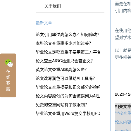
而是在
关于我们
引用内
最新文章
总
在使用
论文引用率过高怎么办？如何修改？
望对学
本科论文查重率多少才能过关？
以上就是
毕业论文定稿查重不要用第三方平台？
更多相关
论文查重AIGC检测只会查正文？
英文论文查重AI率高怎么降？
在
线
论文改写润色可以借助AI工具吗？
客
毕业论文查重摘要和正文部分必检吗？
服
2023-12
论文内容原创的为何会被误判为AI生成？
免费的查重网站有字数限制？
相关文
学校查
毕业论文查重用Word提交学校用PDF？
论文内容
paper