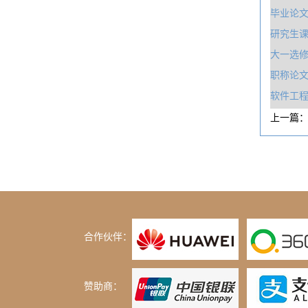
毕业论
研究生
大一选修
职称论
软件工
上一篇
合作伙伴：
赞助商：