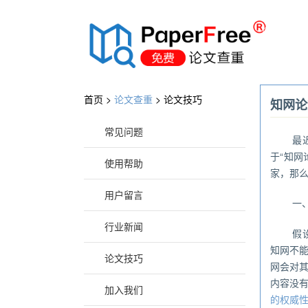
®
首页 >
论文查重
>
论文技巧
知网论
常见问题
最
于“知
使用帮助
家，那
用户留言
一
行业新闻
假
知网不
论文技巧
网会对
内容没
加入我们
的权威