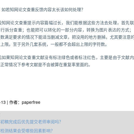
、如若知网论文查重反馈内容太长该如何处理？
设知网论文查重提示内容篇幅过长，我们能根据这些方法去处理，首先联
进行拆分查重；也能把可以转化的一部分内容，转换为图片表达的方式；
字数满足要求的情况下能适当删减文章，把没用的地方删掉。尤其要注意
数上限。至于另外几套系统，一般都不会超出上限的字符数。
后如果知网论文查重文献没有标注绿色或者标注红色，主要是由于文献内
，正常情况下参考文献是不会被算在重复率里面的。
-13 | 作者：paperfree
章
文初稿完成后优先提交老师审阅吗？
重检测结果会受哪些因素影响？