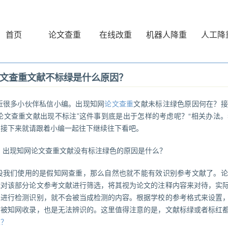
首页
论文查重
在线改重
机器人降重
人工降
文查重文献不标绿是什么原因？
近很多小伙伴私信小编。出现知网
论文查重
文献未标注绿色原因何在？接
网论文查重文献出现不标注”这件事到底是出于怎样的考虑呢？“相关办法
么接下来就请跟着小编一起往下继续往下看吧。
、出现知网论文查重文献没有标注绿色的原因是什么？
设我们使用的是假知网查重，那么自然也就不能有效识别参考文献了。论
能对该部分论文参考文献进行筛选，将其视为论文的注释内容来对待，实
其进行检测识别，就不会被当成检测的内容。根据学校的参考格式来设置
有被知网收录，也是无法辨识的。这里值得注意的是，文献标绿或者标红
性？