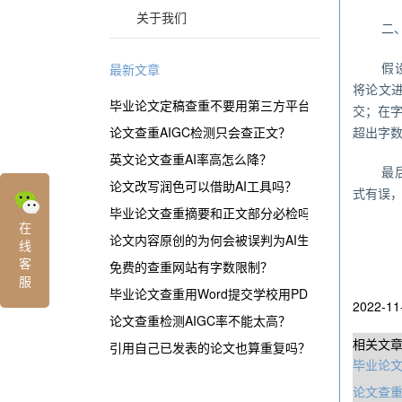
关于我们
二
假
最新文章
将论文
毕业论文定稿查重不要用第三方平台？
交；在
论文查重AIGC检测只会查正文？
超出字
英文论文查重AI率高怎么降？
最
论文改写润色可以借助AI工具吗？
式有误
毕业论文查重摘要和正文部分必检吗？
在
论文内容原创的为何会被误判为AI生成？
线
客
免费的查重网站有字数限制？
服
毕业论文查重用Word提交学校用PDF？
2022-11
论文查重检测AIGC率不能太高？
相关文
引用自己已发表的论文也算重复吗？
毕业论
论文查