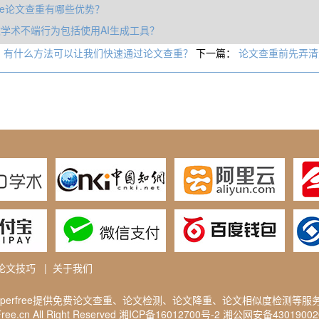
free论文查重有哪些优势？
学术不端行为包括使用AI生成工具？
：
有什么方法可以让我们快速通过论文查重？
下一篇：
论文查重前先弄清
论文技巧
|
关于我们
aperfree提供免费
论文查重
、论文检测、论文降重、论文相似度检测等服
ee.cn All Right Reserved
湘ICP备16012700号-2
湘公网安备4301900