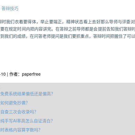
、
答辩技巧
辩时我们衣着要得体，举止要端正，精神状态看上去好那么导师与评委对
定要在规定时间内把内容讲完。在答辩之前导师都是会提前告知我们答辩
响到我们的成绩，在问答老师提问是我们要抓重点，答辩时间把握住了可
-10 | 作者：paperfree
章
重免费系统结果偏低还是偏高？
写如何避免抄袭？
文自查三次会收录吗？
纯手写AI率高怎么自证清白？
重时表格内容算字数吗？