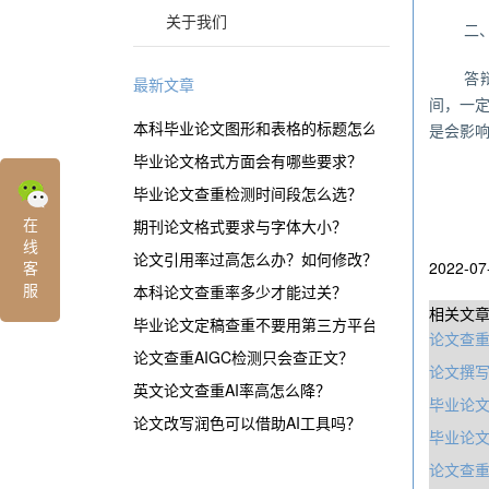
关于我们
二
答
最新文章
间，一
本科毕业论文图形和表格的标题怎么表示？
是会影
毕业论文格式方面会有哪些要求？
毕业论文查重检测时间段怎么选？
在
期刊论文格式要求与字体大小？
线
论文引用率过高怎么办？如何修改？
客
2022-07
服
本科论文查重率多少才能过关？
相关文
毕业论文定稿查重不要用第三方平台？
论文查
论文查重AIGC检测只会查正文？
论文撰
英文论文查重AI率高怎么降？
毕业论
论文改写润色可以借助AI工具吗？
毕业论文
论文查