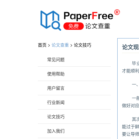
®
首页 >
论文查重
>
论文技巧
论文现
常见问题
毕
才能顺
使用帮助
一
用户留言
一
行业新闻
做好对应
论文技巧
其
能过于
加入我们
要让导