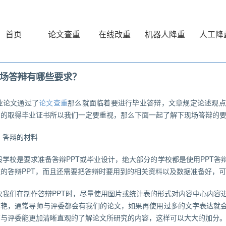
首页
论文查重
在线改重
机器人降重
人工降
场答辩有哪些要求？
业论文通过了
论文查重
那么就面临着要进行毕业答辩，文章规定论述观点
利的取得毕业证书所以我们一定要重视，那么下面一起了解下现场答辩的
、答辩的材料
般学校是要求准备答辩PPT或毕业设计，绝大部分的学校都是使用PPT答
的答辩PPT，而且还需要把答辩时要用到的相关资料以及数据准备好，
次我们在制作答辩PPT时，尽量使用图片或统计表的形式对内容中心内容
鲜艳，通常导师与评委都会有我们的论文，如果再使用过多的文字表达就
师与评委能更加清晰直观的了解论文所研究的内容，这样可以大大的加分