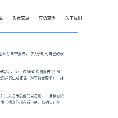
重
免费查重
真伪查询
关于我们
否必须你自带报告，取决于期刊自己的规
明，“须上传AIGC检测报告”或“AI生
测并将生成报告（ai率符合要求）一并
你稿件进入初审后他们自己跑，一旦核心段
种隐形筛查你现在看不到，但确实存在，