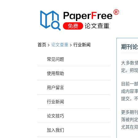
®
首页 >
论文查重
>
行业新闻
期刊论
常见问题
大多数
定。把
使用帮助
目前一部
用户留言
成内容率
提交，
行业新闻
更多期刊
论文技巧
落被判定
尤其在
加入我们