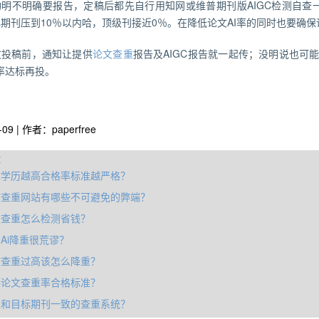
明不明确要报告，定稿后都先自行用知网或维普期刊版AIGC检测自查一
期刊压到10％以内哈，顶级刊接近0％。在降低论文AI率的同时也要确
文投稿前，通知让提供
论文查重
报告及AIGC报告就一起传；没明说也可
C率达标再投。
-09 | 作者：paperfree
章
重学历越高合格率标准越严格？
文查重网站有哪些不可避免的弊端？
文查重怎么检测省钱？
Ai降重很荒谬？
文查重过高该怎么降重？
科论文查重率合格标准？
准和目标期刊一致的查重系统？