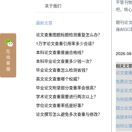
不管刊物
关于我们
吧，核心
期刊论
最新文章
保AIG
论文查重图题标题检测重复怎么办？
1万字论文查重引用率多少合适？
在
本科论文查重普遍合格线？
2026-06
线
本科毕业论文查重多少钱一次？
客
相关文
服
毕业论文查重怎么检测省钱？
论文查
英文论文查重哪个权威？
免费论
毕业论文附录部分查重率会很高？
毕业论
学术论文查重需要进行两次以上？
为何说用
学位论文查重率低是好事？
硕士论
论文撰写怎么避免多次查重与修改？
函授本
如何认