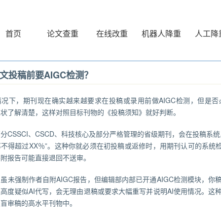
首页
论文查重
在线改重
机器人降重
人工降
文投稿前要AIGC检测？
情况下，期刊现在确实越来越要求在投稿或录用前做AIGC检测，但是
现状了解清楚，这样对照目标刊物的《投稿须知》就好判断。
分CSSCI、CSCD、科技核心及部分严格管理的省级期刊，会在投稿系统里写
不得超过XX％”。这种你就必须在初投稿或返修时，用期刊认可的系统检
不附报告可能直接退回不送审。
虽未强制作者自附AIGC报告，但编辑部内部已开通AIGC检测模块，
高度疑似AI代写，会无理由退稿或要求大幅重写并说明AI使用情况。这
双盲审稿的高水平刊物中。