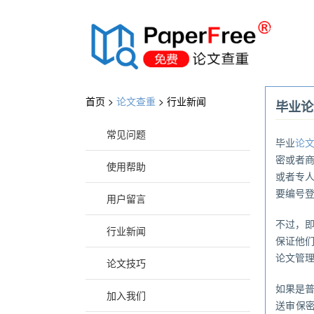
®
首页 >
论文查重
>
行业新闻
毕业论
常见问题
毕业
论
密或者
使用帮助
或者专
要编号
用户留言
不过，
行业新闻
保证他
论文管
论文技巧
如果是
加入我们
送审保