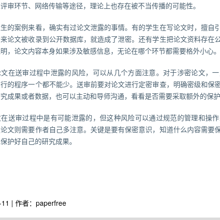
过评审环节、网络传输等途径，理论上也存在被不当传播的可能性。
发生的案例来看，确实有过论文泄露的事情。有的学生在写论文时，擅自
后来论文被收录到公开数据库，就造成了泄密。还有学生把论文资料存在
说明，论文内容本身如果涉及敏感信息，无论在哪个环节都需要格外小心
论文在送审过程中泄露的风险，可以从几个方面注意。对于涉密论文，一
履行的程序一个都不能少。送审前要对论文进行定密审查，明确密级和保
研究成果或者数据，也可以主动和导师沟通，看看是否需要采取额外的保
文在送审过程中是有可能泄露的，但这种风险可以通过规范的管理和操作
通论文则需要作者自己多注意。关键是要有保密意识，知道什么内容需要
地保护好自己的研究成果。
-11 | 作者：paperfree