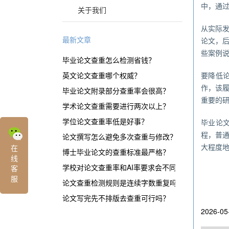
中，通
关于我们
从实际
最新文章
论文，
些案例
毕业论文查重怎么检测省钱？
英文论文查重哪个权威？
要降低
作，该
毕业论文附录部分查重率会很高？
重要的
学术论文查重需要进行两次以上？
学位论文查重率低是好事？
毕业论
程，普
论文撰写怎么避免多次查重与修改？
大程度
在
博士毕业论文的查重标准最严格？
线
学校对论文查重率和AI率要求会不同？
客
服
论文查重检测规则是连续字数重复吗？
论文写完先不排版去查重可行吗？
2026-05