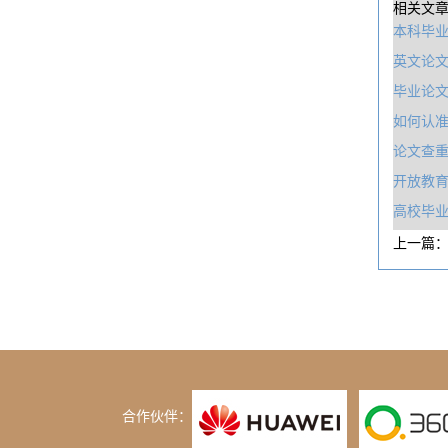
相关文
本科毕业
英文论
毕业论
如何认
论文查
开放教
高校毕
上一篇
合作伙伴：