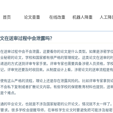
首页
论文查重
在线改重
机器人降重
人工降
文在送审过程中会泄露吗？
文
在送审过程中会不会泄露，这要看你的论文是什么类型。如果是涉密学
商业秘密的论文，学校和国家都有很严格的管理规定。这类论文在送审的
人递送的方式送到评审专家手里。评审专家也需要具备涉密人员资格，学
登记，评审完还要及时收回来。从制度设计上看，涉密论文的送审流程是
即使有这么严格的流程，理论上还是存在泄露风险的。比如评审专家拿到
们不会私下复制或者扩散论文内容。有些学校的保密教育材料也提到，送
理是个难点。
普通的毕业论文，也就是不涉及国家秘密的公开论文，情况就不太一样了
密要求。很多学校会提醒导师，在审核学生论文时要避免把可能涉及秘密