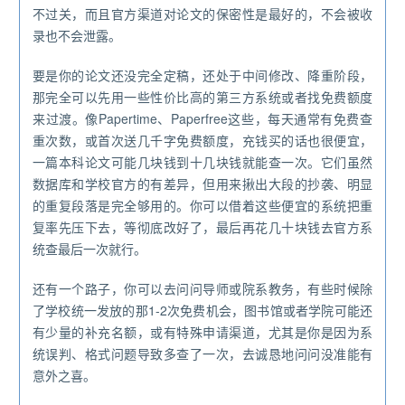
不过关，而且官方渠道对论文的保密性是最好的，不会被收
录也不会泄露。
要是你的论文还没完全定稿，还处于中间修改、降重阶段，
那完全可以先用一些性价比高的第三方系统或者找免费额度
来过渡。像Papertime、Paperfree这些，每天通常有免费查
重次数，或首次送几千字免费额度，充钱买的话也很便宜，
一篇本科论文可能几块钱到十几块钱就能查一次。它们虽然
数据库和学校官方的有差异，但用来揪出大段的抄袭、明显
的重复段落是完全够用的。你可以借着这些便宜的系统把重
复率先压下去，等彻底改好了，最后再花几十块钱去官方系
统查最后一次就行。
还有一个路子，你可以去问问导师或院系教务，有些时候除
了学校统一发放的那1-2次免费机会，图书馆或者学院可能还
有少量的补充名额，或有特殊申请渠道，尤其是你是因为系
统误判、格式问题导致多查了一次，去诚恳地问问没准能有
意外之喜。