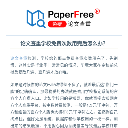
®
论文查重学校免费次数用完后怎么办？
论文查重
检测，学校给的那点免费查重次数用完了，先别
慌，这其实是毕业季非常常见的情况，毕竟大家在定稿前总
得反复改几遍、查几遍才放心哈。
如果这时候你的论文已经改得差不多了，就差最后这“临门一
脚”的定稿确认，那最稳妥的办法就是去用学校指定系统的官
方个人自费入口。比如学校用的是知网，你就直接去知网官
方个人查重平台，按字数付费检测，一般是1.5元/千字符，万
方和维普的官方个人版也大概在3元/千字符左右。虽然得自己
掏点钱，但好处是系统、数据库和你学校用的一模一样，测
出来的结果最准，不用担心因为系统偏差导致最后学校终审