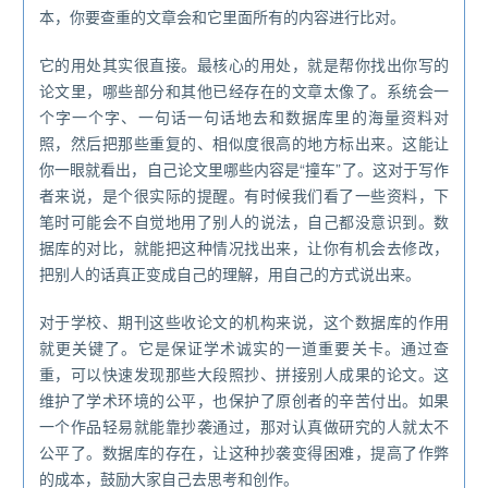
本，你要查重的文章会和它里面所有的内容进行比对。
它的用处其实很直接。最核心的用处，就是帮你找出你写的
论文里，哪些部分和其他已经存在的文章太像了。系统会一
个字一个字、一句话一句话地去和数据库里的海量资料对
照，然后把那些重复的、相似度很高的地方标出来。这能让
你一眼就看出，自己论文里哪些内容是“撞车”了。这对于写作
者来说，是个很实际的提醒。有时候我们看了一些资料，下
笔时可能会不自觉地用了别人的说法，自己都没意识到。数
据库的对比，就能把这种情况找出来，让你有机会去修改，
把别人的话真正变成自己的理解，用自己的方式说出来。
对于学校、期刊这些收论文的机构来说，这个数据库的作用
就更关键了。它是保证学术诚实的一道重要关卡。通过查
重，可以快速发现那些大段照抄、拼接别人成果的论文。这
维护了学术环境的公平，也保护了原创者的辛苦付出。如果
一个作品轻易就能靠抄袭通过，那对认真做研究的人就太不
公平了。数据库的存在，让这种抄袭变得困难，提高了作弊
的成本，鼓励大家自己去思考和创作。