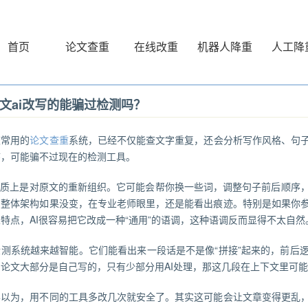
首页
论文查重
在线改重
机器人降重
人工降
文ai改写的能骗过检测吗？
校常用的
论文查重
系统，已经不仅能查文字重复，还会分析写作风格、句
序，可能骗不过现在的检测工具。
写本质上是对原文的重新组织。它可能会帮你换一些词，调整句子前后顺序
和整体架构如果没变，在专业老师眼里，还是能看出痕迹。特别是如果你
特点，AI很容易把它改成一种“通用”的语调，这种语调反而显得不太自然
检测系统越来越智能。它们能看出来一段话是不是像“拼接”起来的，前后
论文大部分是自己写的，只有少部分用AI处理，那这几段在上下文里可能
学以为，用不同的工具多改几次就安全了。其实这可能会让文章变得更乱