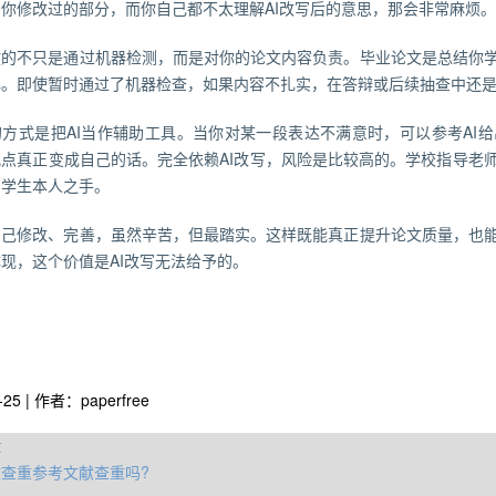
你修改过的部分，而你自己都不太理解AI改写后的意思，那会非常麻烦。
键的不只是通过机器检测，而是对你的论文内容负责。毕业论文是总结你
解。即使暂时通过了机器检查，如果内容不扎实，在答辩或后续抽查中还
的方式是把AI当作辅助工具。当你对某一段表达不满意时，可以参考AI
观点真正变成自己的话。完全依赖AI改写，风险是比较高的。学校指导老
自学生本人之手。
自己修改、完善，虽然辛苦，但最踏实。这样既能真正提升论文质量，也
现，这个价值是AI改写无法给予的。
-25 | 作者：paperfree
章
查重参考文献查重吗?