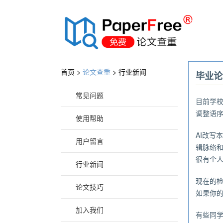
®
首页 >
论文查重
>
行业新闻
毕业论
常见问题
目前学
调整语
使用帮助
AI改
用户留言
辑脉络
很有个人
行业新闻
现在的
论文技巧
如果你的
加入我们
有些同