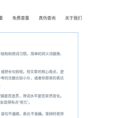
重
免费查重
真伪查询
关于我们
子结构和用词习惯。简单的同义词替换、
，或把长句拆短。但文章的核心观点、逻
参考的文献比较小众，或者你原来的表达
。
逻辑是否连贯，用词水平是否突然变化。
会显得有点“突兀”。
，语句不通顺，表达不准确。答辩时老师