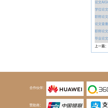
论文AI
学位论
职‎称论
论文查
职称论
毕业论
上一篇
合作伙伴：
赞助商：