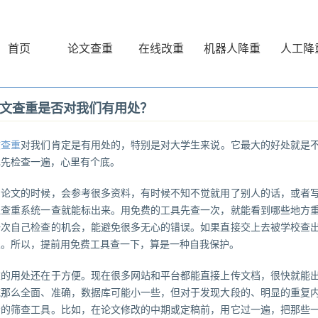
首页
论文查重
在线改重
机器人降重
人工降
文查重是否对我们有用处？
文查重
对我们肯定是有用处的，特别是对大学生来说。它最大的好处就是
己先检查一遍，心里有个底。
写论文的时候，会参考很多资料，有时候不知不觉就用了别人的话，或者
但查重系统一查就能标出来。用免费的工具先查一次，就能看到哪些地方
一次自己检查的机会，能避免很多无心的错误。如果直接交上去被学校查
业。所以，提前用免费工具查一下，算是一种自我保护。
重的用处还在于方便。现在很多网站和平台都能直接上传文档，很快就能
统那么全面、准确，数据库可能小一些，但对于发现大段的、明显的重复
步的筛查工具。比如，在论文修改的中期或定稿前，用它过一遍，把那些