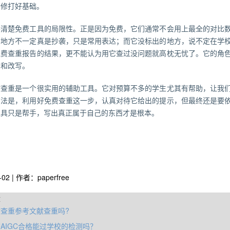
精修打好基础。
要清楚免费工具的局限性。正是因为免费，它们通常不会用上最全的对比
的地方不一定真是抄袭，只是常用表达；而它没标出的地方，说不定在学
免费查重报告的结果，更不能认为用它查过没问题就高枕无忧了。它的角
意和改写。
文查重是一个很实用的辅助工具。它对预算不多的学生尤其有帮助，让我
方法是，利用好免费查重这一步，认真对待它给出的提示，但最终还是要
工具只是帮手，写出真正属于自己的东西才是根本。
-02 | 作者：paperfree
章
查重参考文献查重吗?
AIGC合格能过学校的检测吗？