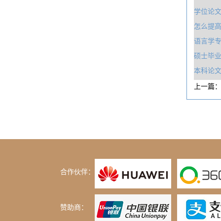
学位论
怎么提
语言学
硕士毕
本科论
上一篇
合作伙伴：
赞助商：