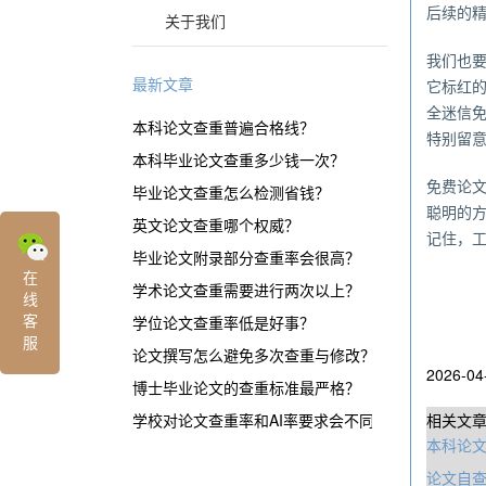
后续的
关于我们
我们也
最新文章
它标红
全迷信
本科论文查重普遍合格线？
特别留
本科毕业论文查重多少钱一次？
免费论
毕业论文查重怎么检测省钱？
聪明的
英文论文查重哪个权威？
记住，
毕业论文附录部分查重率会很高？
在
学术论文查重需要进行两次以上？
线
客
学位论文查重率低是好事？
服
论文撰写怎么避免多次查重与修改？
2026-04
博士毕业论文的查重标准最严格？
学校对论文查重率和AI率要求会不同？
相关文
本科论文
论文自查