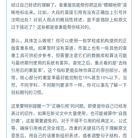
经过自己转述的理解了。查重报告能帮你把这些“模糊地带”清
晰地标出来。比如，大段的直接引用有没有正确加上引号并
注明出处？对前人观点的概括性转述，是不是措辞上和原文
过于接近了？这些都是查重能帮你核对的。
那么，具体怎么做呢？你可以使用一些学校或机构提供的正
版查重系统。如果暂时没有渠道，市面上也有一些其他的查
重工具可供初步参考，但需要注意它们的数据库和算法可能
与最终期刊使用的系统有差异。查完之后，重点看的是“去除
引用后的重复率”，这个指标更能反映你真正的原创部分。通
常，核心部分的重复率最好能控制在15%甚至10%以下，当
然，不同学科、不同期刊要求不一样，你可以事先了解一下
目标期刊的习惯。
这里要特别提醒一下“正确引用”的问题。即便是你自己已经发
表过的旧作，如果在新论文中大量使用，也可能被算作“自我
抄袭”，这是需要避免的。对于不得不引用的经典定义、公式
等，确保引用格式完全规范。改重的关键技巧在于理解原文
意思后，用自己的话重新组织表述，或者调整句子结构，而